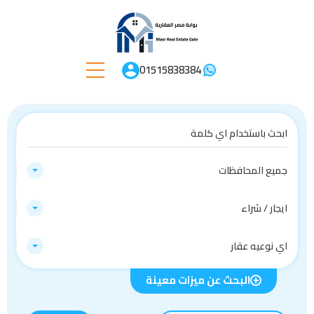
01515838384
جميع المحافظات
ايجار / شراء
اي نوعيه عقار
البحث عن ميزات معينة