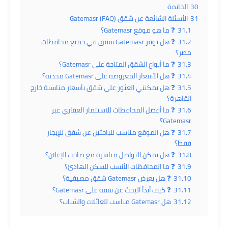
30
الخاتمة
31
الأسئلة الشائعة عن شقق Gatemasr (FAQ)
31.1
❓ ما هو موقع Gatemasr؟
31.2
❓ هل يوفر Gatemasr شقق في جميع محافظات
مصر؟
31.3
❓ ما أنواع الشقق المتاحة على Gatemasr؟
31.4
❓ هل الأسعار المعروضة على Gatemasr محدثة؟
31.5
❓ هل يمكنني العثور على شقق بأسعار مناسبة خارج
القاهرة؟
31.6
❓ ما أفضل المحافظات للاستثمار العقاري عبر
Gatemasr؟
31.7
❓ هل الموقع مناسب للباحثين عن شقق للإيجار
فقط؟
31.8
❓ هل يمكن التواصل مباشرة مع صاحب الإعلان؟
31.9
❓ ما المحافظات الأنسب للسكن الهادئ؟
31.10
❓ هل يعرض Gatemasr شقق مصيفية؟
31.11
❓ كيف أبدأ البحث عن شقة على Gatemasr؟
31.12
هل Gatemasr مناسب للعائلات والشباب؟