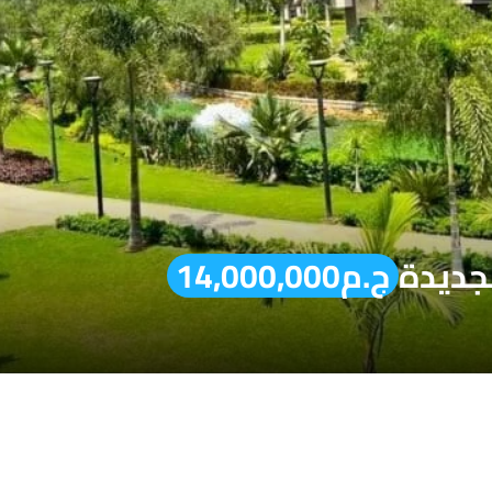
لجديدة
ج.م14,000,000