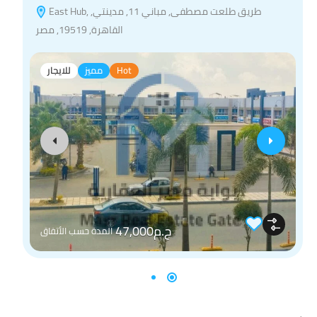
East Hub, طريق طلعت مصطفى, مباني 11, مدينتي,
القاهرة, 19519, مصر
Hot
مميز
للايجار
ج.م47,000
المدة حسب الأتفاق