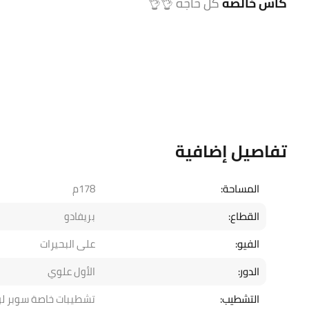
كاش خالصه
كل حاجه 👌👌
تفاصيل إضافية
المساحة:
178م
القطاع:
بريفادو
الفيو:
على البحيرات
الدور:
الأول علوي
التشطيب:
تشطيبات خاصة سوبر 