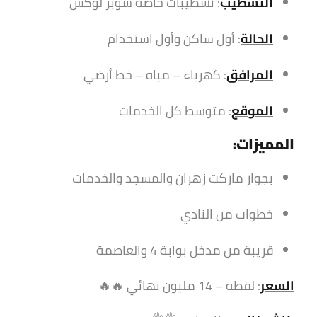
التشطيب
: تشطيبات خاصة سوبر لوكس
الحالة
: أول ساكن وأول استخدام
المرافق
: كهرباء – مياه – خط أرضي
الموقع
: متوسط كل الخدمات
المميزات:
بجوار ماركت زهران والمسجد والخدمات
خطوات من النادي
قريبة من مدخل بوابة 4 والعاصمة
السعر
: لقطه – 14 مليون نهائي 🔥🔥