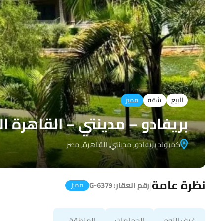
للبيع
شقة
مميز
بريفادو – مدينتي – القاهرة ا
كمبوند بريفادو, مدينتي, القاهرة, مصر
نظرة عامة
|
رقم العقار:
G-6379
مميز
غرف النوم
الحمامات
المنطقة