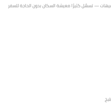
مدينتي, مدينة القاهرة الجديدة, القاهرة, 19511, مصر
هات — تسهّل كثيرًا معيشة السكان بدون الحاجة للسفر
مميز
للايجار
ج.م25,000
تفاوض - أقل مدة ست شهور