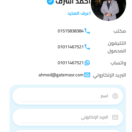
أحمد أشرف
اعرف المذيد
مكتب
01515838384
التليفون
01011467521
المحمول
واتساب
01011467521
البريد الإلكتروني
ahmed@gatemasr.com