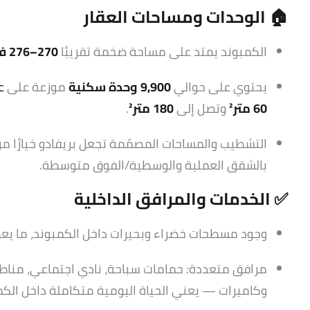
🏠 الوحدات ومساحات العقار
الكمبوند يمتد على مساحة ضخمة تقريبًا
270–276 فدان
يحتوي على حوالي
9,900 وحدة سكنية
موزعة على
ع
60 متر²
وتصل إلى
180 متر²
.
التشطيب والمساحات المصمّمة تجعل بريفادو خيارًا مر
بالشقق العملية والوسطية/الفوق متوسطة.
✅ الخدمات والمرافق الداخلية
وجود مسطحات خضراء وبحيرات داخل الكمبوند، ما يعط
مرافق متعددة: حمامات سباحة، نادي اجتماعي، مناطق
وكاميرات — يعني الحياة اليومية متكاملة داخل الكم