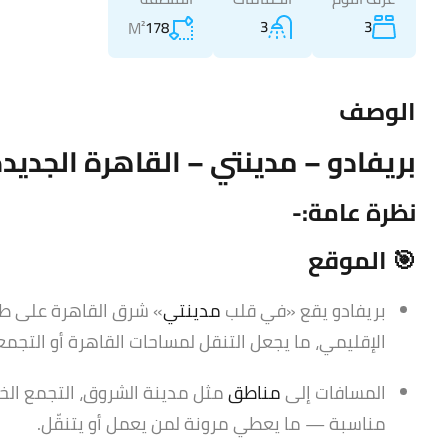
3
3
M²
178
الوصف
بريفادو – مدينتي – القاهرة الجديد
نظرة عامة:-
🎯 الموقع
بريفادو يقع «في قلب
مدينتي
» شرق القاهرة على طر
الإقليمي، ما يجعل التنقل لمساحات القاهرة أو التجمع
المسافات إلى
مناطق
مثل مدينة الشروق، التجمع الخا
مناسبة — ما يعطي مرونة لمن يعمل أو يتنقّل.