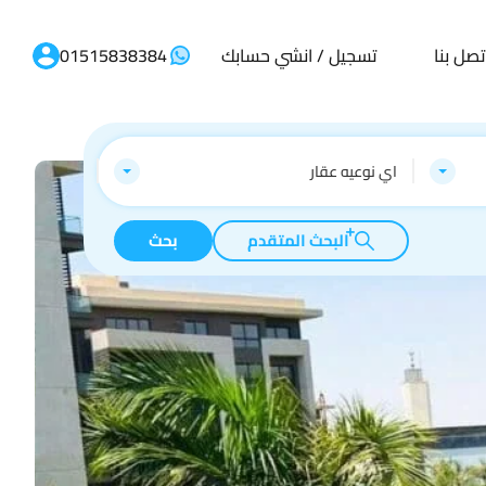
تصل بنا
تسجيل / انشي حسابك
01515838384
اي نوعيه عقار
البحث المتقدم
بحث