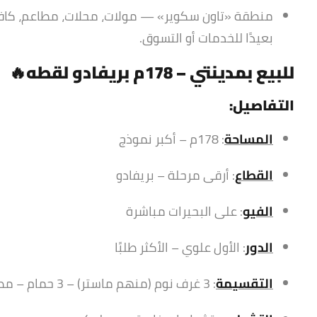
منطقة «تاون سكوير» — مولات، محلات، مطاعم، كافي
بعيدًا للخدمات أو التسوق.
للبيع بمدينتي – 178م
بريفادو
لقطه🔥
التفاصيل:
المساحة
: 178م – أكبر نموذج
القطاع
: أرقى مرحلة – بريفادو
الفيو
: على البحيرات مباشرة
الدور
: الأول علوي – الأكثر طلبًا
التقسيمة
: 3 غرف نوم (منهم ماستر) – 3 حمام – مطبخ