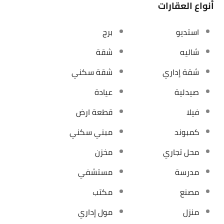
أنواع العقارات
استديو
برج
شاليه
شقة
شقة إداري
شقة سكني
صيدلية
عيادة
فيلا
قطعة ارض
كمبوند
مبني سكني
محل تجاري
مخزن
مدرسة
مستشفي
مصنع
مكتب
منزل
مول إداري