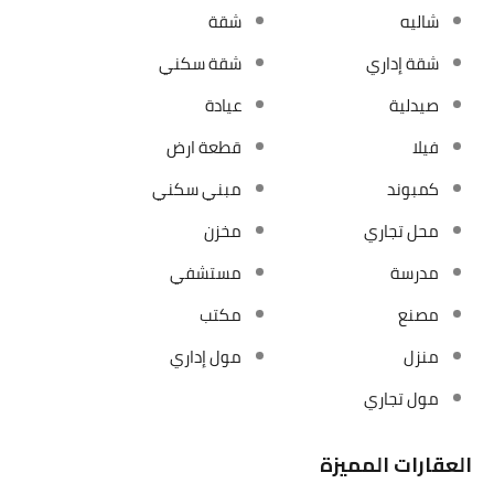
شاليه
شقة
شقة إداري
شقة سكني
صيدلية
عيادة
فيلا
قطعة ارض
كمبوند
مبني سكني
محل تجاري
مخزن
مدرسة
مستشفي
مصنع
مكتب
منزل
مول إداري
مول تجاري
العقارات المميزة