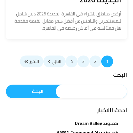
أرخص مناطق للشراء في القاهرة الجديدة 2026 دليل شامل
للمستثمرين والباحثين عن أفضل سعر مقابل القيمة مقدمة:
هل فعلاً لسه في أماكن رخيصة في القاهرة.
1
2
3
4
التالي
الأخير
البحث
البحث
احدث االاخبار
كمبوند Dream Valley
كمبوند بيان BAYAN Compound