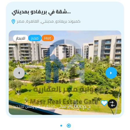
شقة في بريفادو بمدينتي…
كمبوند بريفادو, مدينتي, القاهرة, مصر
Hot
مميز
للايجار
ج.م25,000
نهائي-المدة سنتين وقابل للتجديد