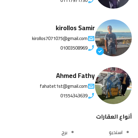
01117971730
kirollos Samir
kirollos7071075@gmail.com
01003508969
Ahmed Fathy
fahatet1st@gmail.com
01554343639
أنواع العقارات
استديو
برج