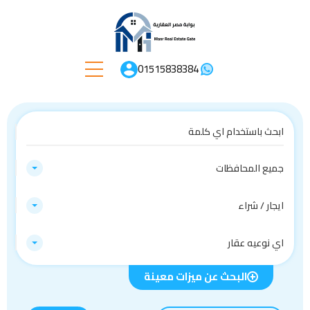
01515838384
جميع المحافظات
ايجار / شراء
اي نوعيه عقار
البحث عن ميزات معينة