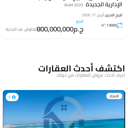
الخامس
الإدارية الجديدة
Build 2025
تاريخ التحرير:
نوفمبر 15, 2025
للبيع
تاريخ التحرير:
تاريخ التحرير:
أبريل 17, 2026
ديسمبر 10, 2025
4
3
200
متر مربع
ج.م8,500,000
للبيع
للبيع
مقدم
M²
500
M²
13000
5
6
ج.م800,000,000
ج.م25,000,000
تفاوض عند الجدية
اكتشف أحدث العقارات
اعرف أحدث عروض العقارات من حولك
للايجار
6