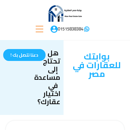
01515838384
هل
بوابتك
دعنا نتصل بك !
تحتاج
للعقارات في
إلى
مصر
مساعدة
في
اختيار
عقارك؟