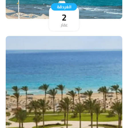
الغردقة
2
عقار