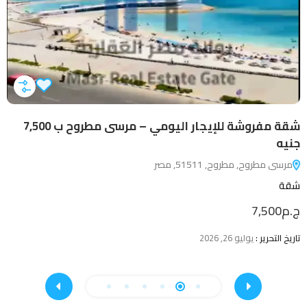
شقة مفروشة للإيجار اليومي – مرسى مطروح ب 7,500
جنيه
جن
مرسى مطروح, مطروح, 51511, مصر
شقة
ش
1
ج.م7,500
ج.م
تاريخ التحرير :
يوليو 26, 2026
تار