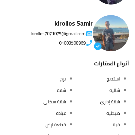
kirollos Samir
kirollos7071075@gmail.com
01003508969
أنواع العقارات
استديو
برج
شاليه
شقة
شقة إداري
شقة سكني
صيدلية
عيادة
فيلا
قطعة ارض