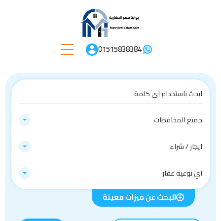
01515838384
جميع المحافظات
ايجار / شراء
اي نوعيه عقار
البحث عن ميزات معينة