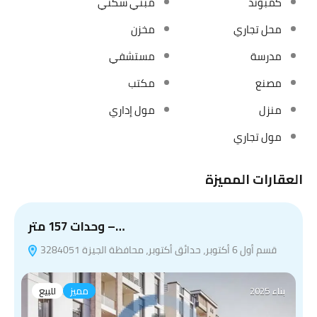
كمبوند
مبني سكني
محل تجاري
مخزن
مدرسة
مستشفي
مصنع
مكتب
منزل
مول إداري
مول تجاري
العقارات المميزة
وحدات 157 متر –…
قسم أول 6 أكتوبر، حدائق أكتوبر، محافظة الجيزة 3284051
بناء 2025
مميز
للبيع