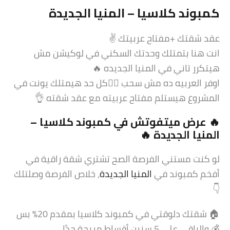
كمبوند كلاسيا – المنيا الجديدة
عقد شقتك +مفتاح عربيتك ✌
انت هنا بتمتلك وحدتك السكني في لوكيشن مش
هيتكرر تاني في المنيا الجديده 🔥
اوفر العربيه ده مش سحب 🤷‍♀️كل حد هيمتلك يونت في
المشروع هيستلم مفتاح عربيته مع عقد شقته 👌
🔥 عرض ميتفوتش في
كمبوند كلاسيا
–
المنيا الجديدة 🔥
لو كنت مستني الفرصة الصح تشتري شقة راقية في
أفخم كمبوند في
المنيا الجديدة
، خلاص الفرصة وصلتلك
👇
🏠 شقتك دلوقتي في كمبوند كلاسيا بمقدم 20% بس
💰 والباقي على 5 سنين أقساط مريحة جدًا