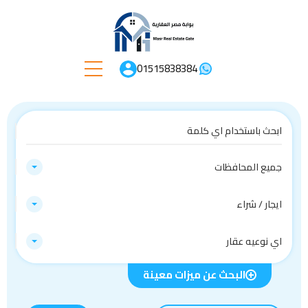
01515838384
جميع المحافظات
ايجار / شراء
اي نوعيه عقار
البحث عن ميزات معينة