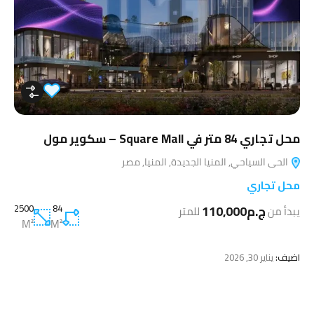
محل تجاري 84 متر في Square Mall – سكوير مول
الحى السياحي, المنيا الجديدة, المنيا, مصر
محل تجاري
ج.م110,000
84
2500
يبدأ من
للمتر
M²
M²
اضيف:
يناير 30, 2026