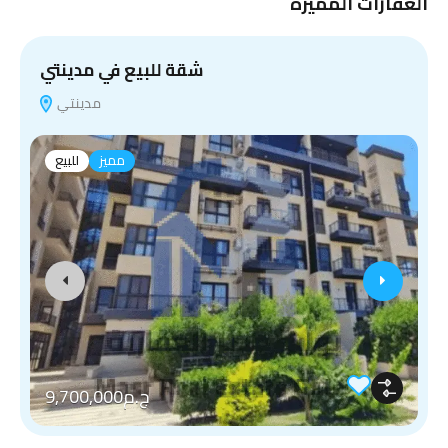
العقارات المميزة
شقة للبيع في مدينتي
مدينتي
مميز
للبيع
ج.م9,700,000