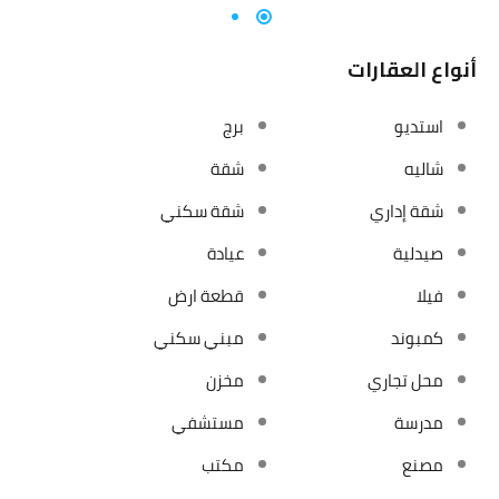
أنواع العقارات
استديو
برج
شاليه
شقة
شقة إداري
شقة سكني
صيدلية
عيادة
فيلا
قطعة ارض
كمبوند
مبني سكني
محل تجاري
مخزن
مدرسة
مستشفي
مصنع
مكتب