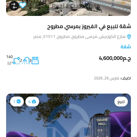
شقة للبيع في الفيروز بمرسي مطروح
شارع الكورنيش, مرسى مطروح, مطروح, 51511, مصر
شقة
ج.م4,600,000
140
2
3
M²
اضيف:
مارس 26, 2026
للبيع
1
4