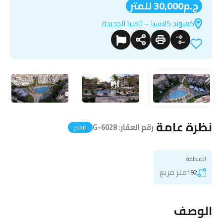
ج.م30,000 للمتر
كمبوند كلاسيا – المنيا الجديدة
نظرة عامة
|
رقم العقار:
G-6028
مميز
المنطقة
متر مربع
192
الوصف