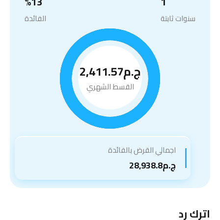
%
13
1
سنوات ثابتة
الفائدة
ج.م2,411.57
القسط الشهري
اجمالي القرض بالفائدة
ج.م28,938.8
اترك رد