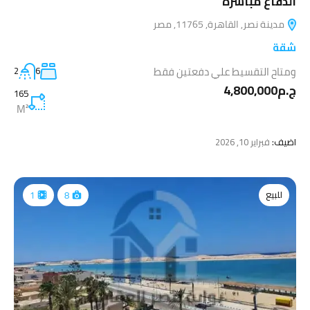
الدفاع مباشرة
مدينة نصر, القاهرة, 11765, مصر
شقة
ومتاح التقسيط علي دفعتين فقط
2
6
ج.م4,800,000
165
M²
اضيف:
فبراير 10, 2026
للبيع
1
8