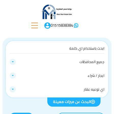
01515838384
جميع المحافظات
ايجار / شراء
اي نوعيه عقار
البحث عن ميزات معينة