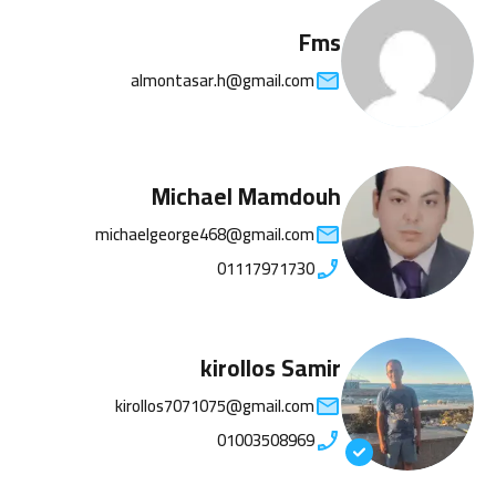
Fms
almontasar.h@gmail.com
Michael Mamdouh
michaelgeorge468@gmail.com
01117971730
kirollos Samir
kirollos7071075@gmail.com
01003508969