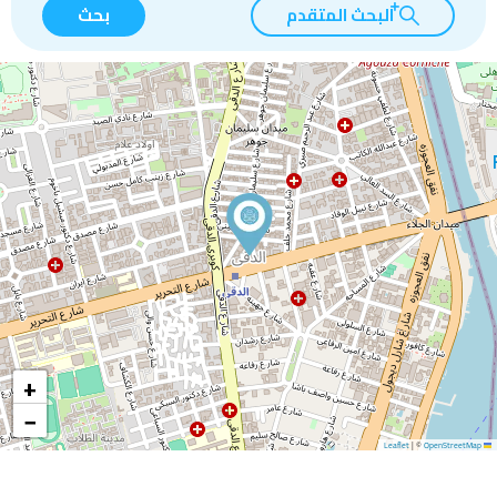
البحث المتقدم
بحث
+
−
|
©
OpenStreetMap
Leaflet