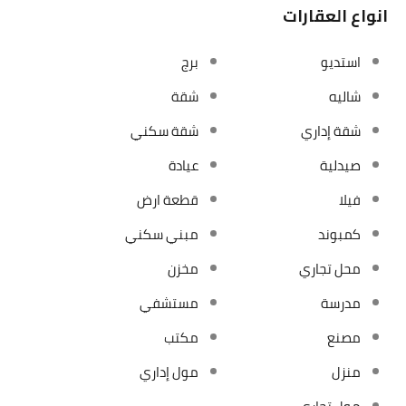
انواع العقارات
استديو
برج
شاليه
شقة
شقة إداري
شقة سكني
صيدلية
عيادة
فيلا
قطعة ارض
كمبوند
مبني سكني
محل تجاري
مخزن
مدرسة
مستشفي
مصنع
مكتب
منزل
مول إداري