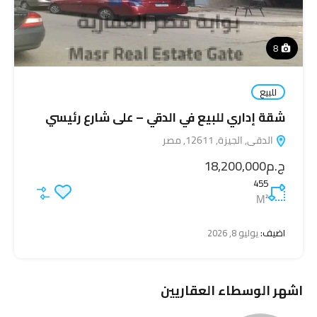
8
للبيع
شقة إداري للبيع في الدقي – على شارع رئيسي
الدقى, الجيزة, 12611, مصر
ج.م18,200,000
455
M²
اضيف:
يوليو 8, 2026
اشهر الوسطاء العقاريين