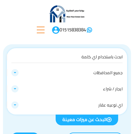
01515838384
جميع المحافظات
ايجار / شراء
اي نوعيه عقار
البحث عن ميزات معينة