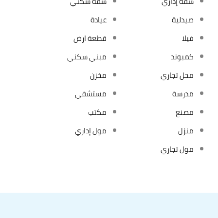
شقة إداري
شقة سكني
صيدلية
عيادة
فيلا
قطعة ارض
كمبوند
مبني سكني
محل تجاري
مخزن
مدرسة
مستشفي
مصنع
مكتب
منزل
مول إداري
مول تجاري