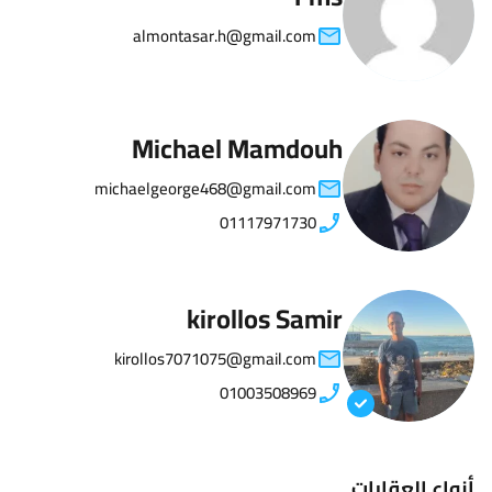
almontasar.h@gmail.com
Michael Mamdouh
michaelgeorge468@gmail.com
01117971730
kirollos Samir
kirollos7071075@gmail.com
01003508969
أنواع العقارات