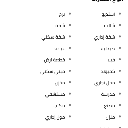
استديو
برج
شاليه
شقة
شقة إداري
شقة سكني
صيدلية
عيادة
فيلا
قطعة ارض
كمبوند
مبني سكني
محل تجاري
مخزن
مدرسة
مستشفي
مصنع
مكتب
منزل
مول إداري