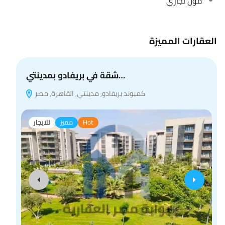
مول تجاري
العقارات المميزة
شقة في بريفادو بمدينتي…
كمبوند بريفادو, مدينتي, القاهرة, مصر
Hot
مميز
للايجار