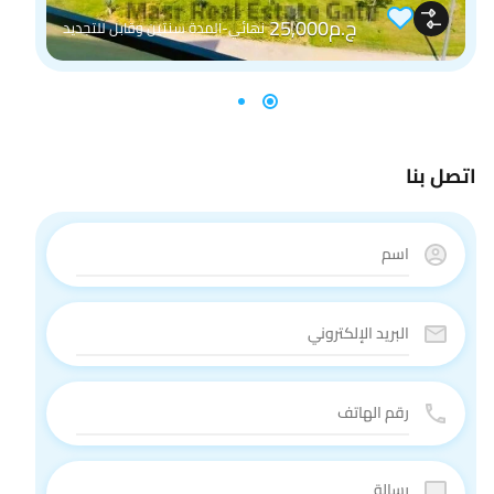
ج.م25,000
نهائي-المدة سنتين وقابل للتجديد
اتصل بنا