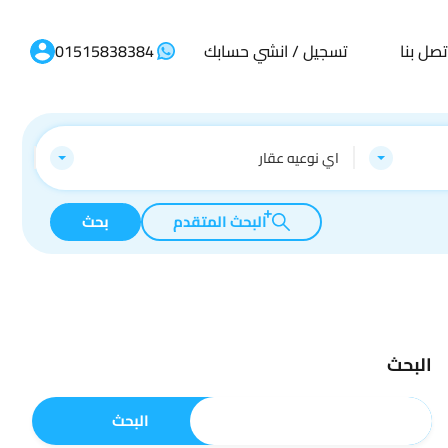
تصل بنا
تسجيل / انشي حسابك
01515838384
اي نوعيه عقار
البحث المتقدم
بحث
البحث
البحث