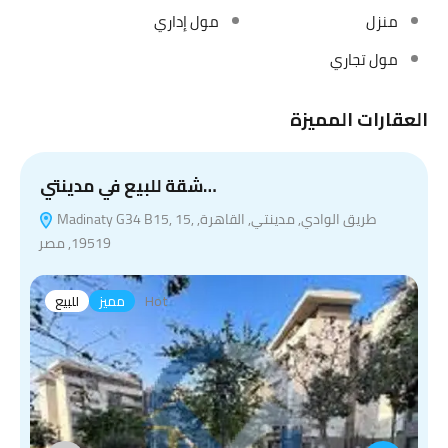
منزل
مول إداري
مول تجاري
العقارات المميزة
شقة للبيع في مدينتي…
Madinaty G34 B15, 15, طريق الوادي, مدينتي, القاهرة,
19519, مصر
Hot
مميز
للبيع