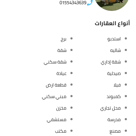
01554343639
أنواع العقارات
استديو
برج
شاليه
شقة
شقة إداري
شقة سكني
صيدلية
عيادة
فيلا
قطعة ارض
كمبوند
مبني سكني
محل تجاري
مخزن
مدرسة
مستشفي
مصنع
مكتب