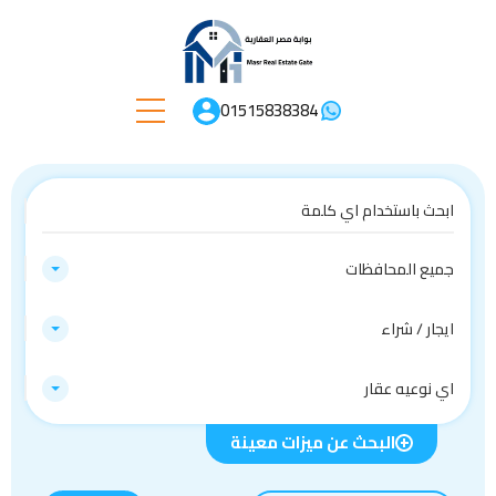
01515838384
جميع المحافظات
ايجار / شراء
اي نوعيه عقار
البحث عن ميزات معينة