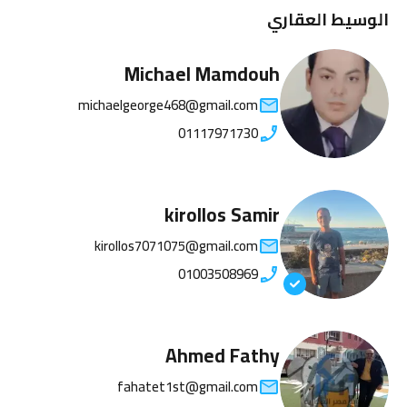
الوسيط العقاري
Michael Mamdouh
michaelgeorge468@gmail.com
01117971730
kirollos Samir
kirollos7071075@gmail.com
01003508969
Ahmed Fathy
fahatet1st@gmail.com