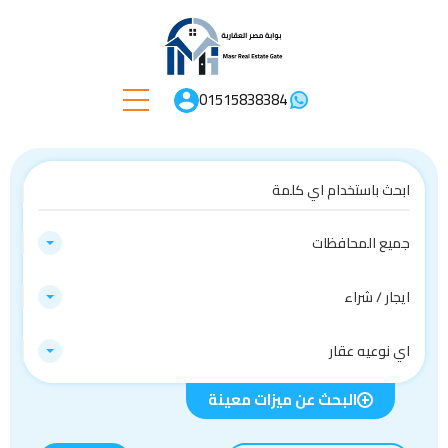
01515838384
جميع المحافظات
ايجار / شراء
اي نوعيه عقار
البحث عن ميزات معينة