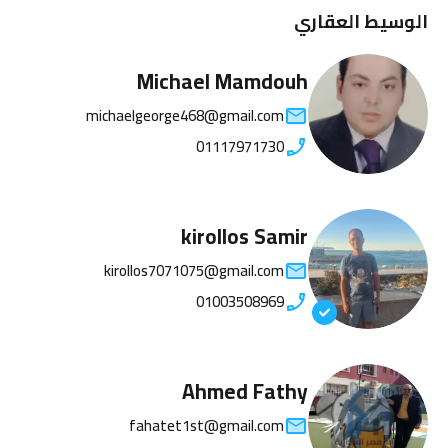
الوسيط العقاري
Michael Mamdouh
michaelgeorge468@gmail.com
01117971730
kirollos Samir
kirollos7071075@gmail.com
01003508969
Ahmed Fathy
fahatet1st@gmail.com