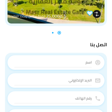
ج.م25,000
المدة سنتين ويجدد العقد
اتصل بنا