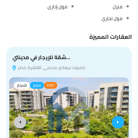
منزل
مول إداري
مول تجاري
العقارات المميزة
شقة للإيجار في مدينتي…
كمبوند بريفادو, مدينتي, القاهرة, مصر
Hot
مميز
للايجار