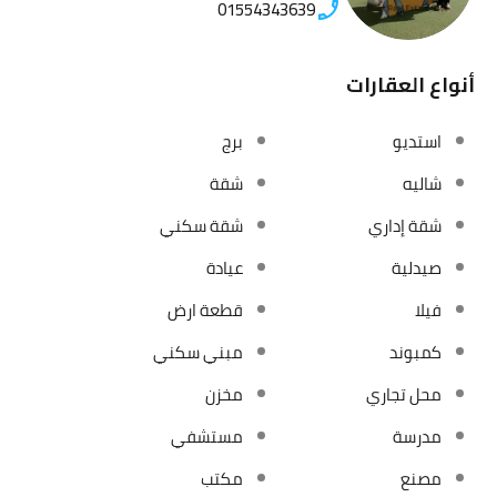
01554343639
أنواع العقارات
استديو
برج
شاليه
شقة
شقة إداري
شقة سكني
صيدلية
عيادة
فيلا
قطعة ارض
كمبوند
مبني سكني
محل تجاري
مخزن
مدرسة
مستشفي
مصنع
مكتب