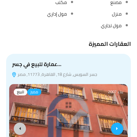
مصنع
مكتب
منزل
مول إداري
مول تجاري
العقارات المميزة
عمارة للبيع في جسر…
جسر السويس, شارع 18, القاهرة, 11773, مصر
بناء 2007
مميز
للبيع