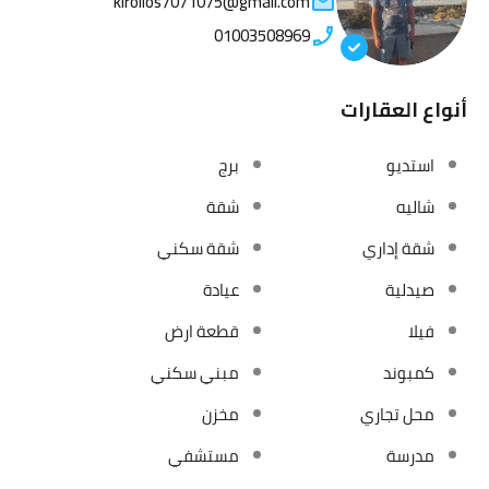
kirollos7071075@gmail.com
01003508969
أنواع العقارات
استديو
برج
شاليه
شقة
شقة إداري
شقة سكني
صيدلية
عيادة
فيلا
قطعة ارض
كمبوند
مبني سكني
محل تجاري
مخزن
مدرسة
مستشفي