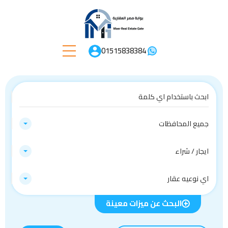
01515838384
جميع المحافظات
ايجار / شراء
اي نوعيه عقار
البحث عن ميزات معينة