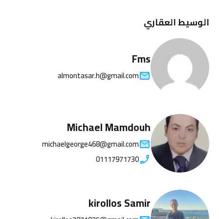
الوسيط العقاري
Fms
almontasar.h@gmail.com
Michael Mamdouh
michaelgeorge468@gmail.com
01117971730
kirollos Samir