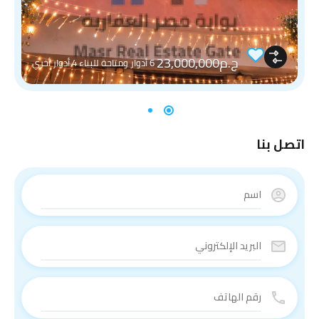
ج.م23,000,000
6 أدوار ومتاحة للبناء 4 أدوار أخري
اتصل بنا