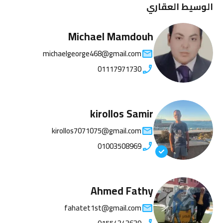
الوسيط العقاري
Michael Mamdouh
michaelgeorge468@gmail.com
01117971730
kirollos Samir
kirollos7071075@gmail.com
01003508969
Ahmed Fathy
fahatet1st@gmail.com