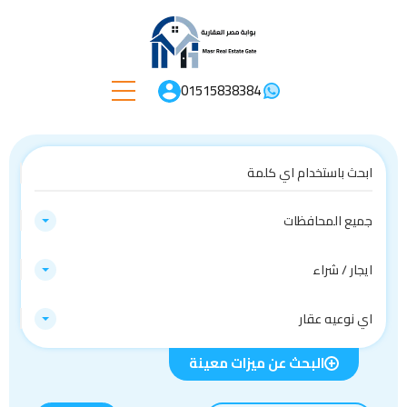
01515838384
جميع المحافظات
ايجار / شراء
اي نوعيه عقار
البحث عن ميزات معينة