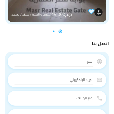
ج.م15,000
تفاوض-المدة / سنتين ويجدد
اتصل بنا