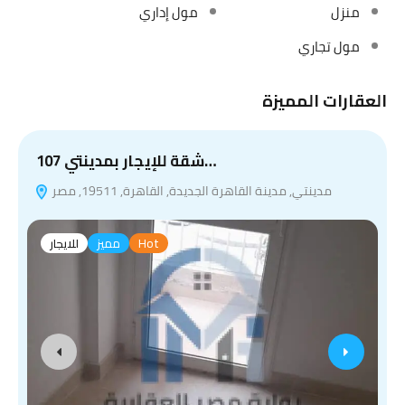
منزل
مول إداري
مول تجاري
العقارات المميزة
شقة للإيجار بمدينتي 107…
مدينتي, مدينة القاهرة الجديدة, القاهرة, 19511, مصر
Hot
مميز
للايجار