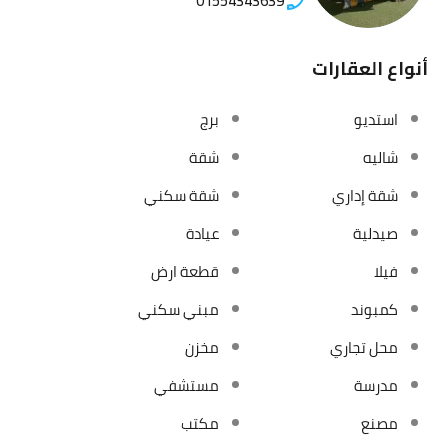
01554343639
أنواع العقارات
استديو
برج
شاليه
شقة
شقة إداري
شقة سكني
صيدلية
عيادة
فيلا
قطعة ارض
كمبوند
مبني سكني
محل تجاري
مخزن
مدرسة
مستشفي
مصنع
مكتب