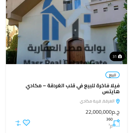
31
للبيع
فيلا فاخرة للبيع في قلب الغردقة – مكادي
هايتس
الغرقة، قرية مكادي
ج.م22,000,000
360
م²