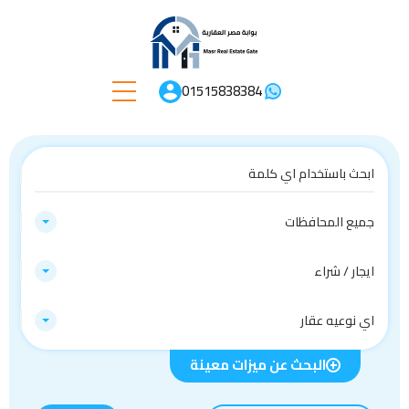
01515838384
جميع المحافظات
ايجار / شراء
اي نوعيه عقار
البحث عن ميزات معينة