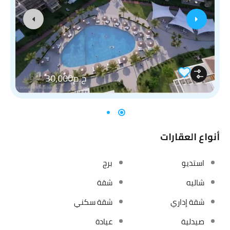
ج.م30,000
/
للمتر
أنواع العقارات
استديو
برج
شاليه
شقة
شقة إداري
شقة سكني
صيدلية
عيادة