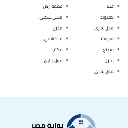
فيلا
قطعة ارض
كمبوند
مبني سكني
محل تجاري
مخزن
مدرسة
مستشفي
مصنع
مكتب
منزل
مول إداري
مول تجاري