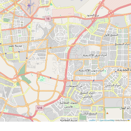
|
©
OpenStreetMap
contributors
Leaflet