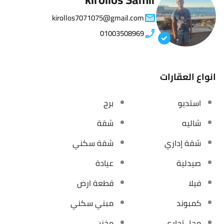
kirollos7071075@gmail.com
01003508969
انواع العقارات
استديو
برج
شاليه
شقة
شقة إداري
شقة سكني
صيدلية
عيادة
فيلا
قطعة ارض
كمبوند
مبني سكني
محل تجاري
مخزن