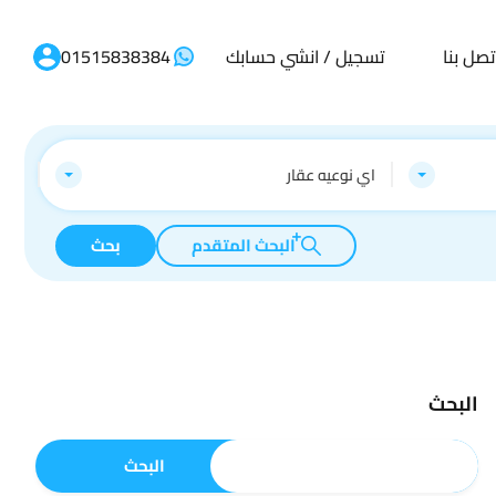
تصل بنا
تسجيل / انشي حسابك
01515838384
اي نوعيه عقار
البحث المتقدم
بحث
البحث
البحث