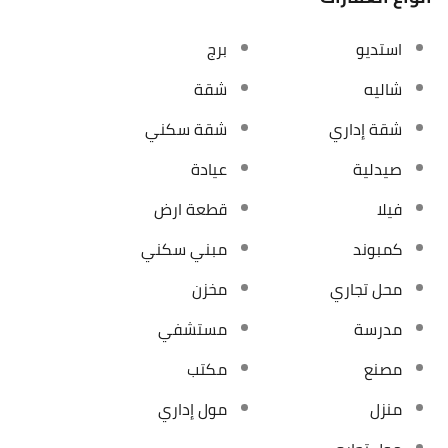
استديو
برج
شاليه
شقة
شقة إداري
شقة سكني
صيدلية
عيادة
فيلا
قطعة ارض
كمبوند
مبني سكني
محل تجاري
مخزن
مدرسة
مستشفي
مصنع
مكتب
منزل
مول إداري