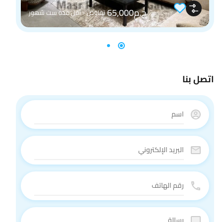
ج.م65,000
تفاوض - أقل مدة ست شهور
اتصل بنا