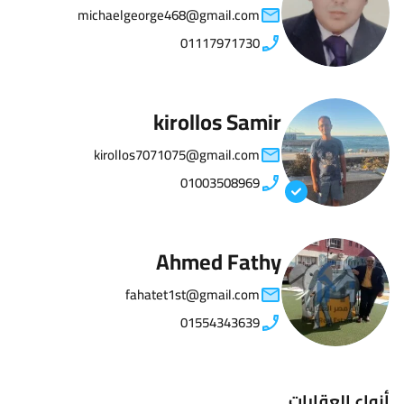
michaelgeorge468@gmail.com
01117971730
kirollos Samir
kirollos7071075@gmail.com
01003508969
Ahmed Fathy
fahatet1st@gmail.com
01554343639
أنواع العقارات