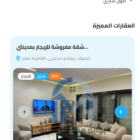
مول تجاري
العقارات المميزة
شقة مفروشة للإيجار بمدينتي…
كمبوند بريفادو, مدينتي, القاهرة, مصر
Hot
مميز
للايجار