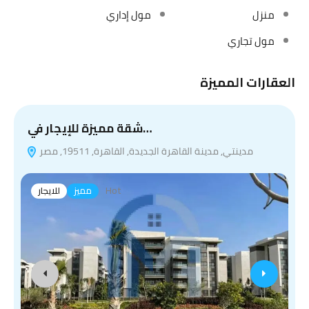
منزل
مول إداري
مول تجاري
العقارات المميزة
شقة مميزة للإيجار في…
مدينتي, مدينة القاهرة الجديدة, القاهرة, 19511, مصر
Hot
مميز
للايجار