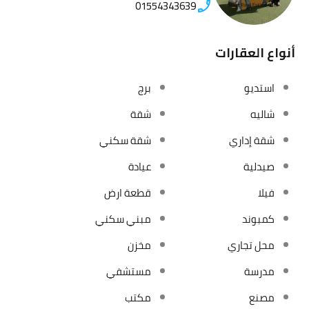
01554343639
أنواع العقارات
استديو
برج
شاليه
شقة
شقة إداري
شقة سكني
صيدلية
عيادة
فيلا
قطعة ارض
كمبوند
مبني سكني
محل تجاري
مخزن
مدرسة
مستشفي
مصنع
مكتب