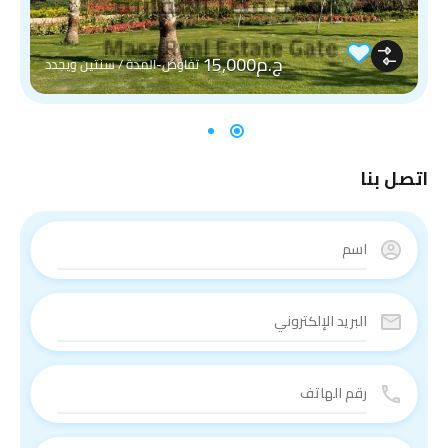
ج.م15,000
تفاوض-المدة / سنتين ويجدد
اتصل بنا