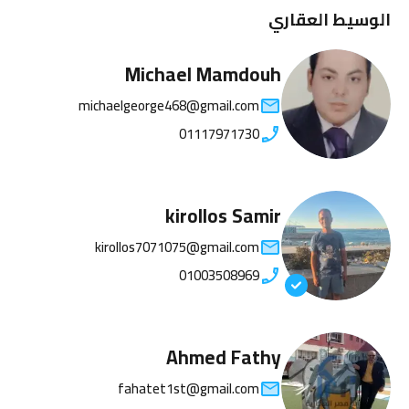
الوسيط العقاري
Michael Mamdouh
michaelgeorge468@gmail.com
01117971730
kirollos Samir
kirollos7071075@gmail.com
01003508969
Ahmed Fathy
fahatet1st@gmail.com