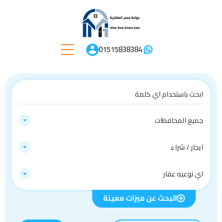
01515838384
جميع المحافظات
ايجار / شراء
اي نوعيه عقار
البحث عن ميزات معينة