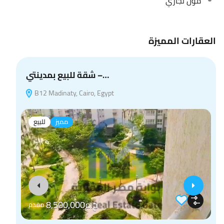
مول تجاري
العقارات المميزة
شقة للبيع بمدينتي –…
B12 Madinaty, Cairo, Egypt
E
فرصة
مميز
للبيع
ج.م8,500,000
مقدم