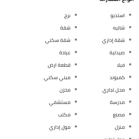
استديو
برج
شاليه
شقة
شقة إداري
شقة سكني
صيدلية
عيادة
فيلا
قطعة ارض
كمبوند
مبني سكني
محل تجاري
مخزن
مدرسة
مستشفي
مصنع
مكتب
منزل
مول إداري