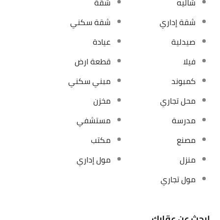
شاليه
شقة
شقة إداري
شقة سكني
صيدلية
عيادة
فيلا
قطعة ارض
كمبوند
مبني سكني
محل تجاري
مخزن
مدرسة
مستشفي
مصنع
مكتب
منزل
مول إداري
مول تجاري
ابحث عن عقارك