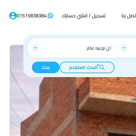
تصل بنا
تسجيل / انشي حسابك
01515838384
اي نوعيه عقار
البحث المتقدم
بحث