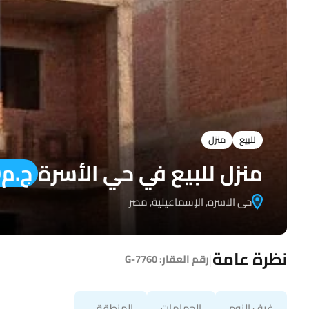
للبيع
منزل
منزل للبيع في حي الأسرة
ج.م10,000,000
حى الاسره, الإسماعيلية, مصر
نظرة عامة
|
رقم العقار:
G-7760
غرف النوم
الحمامات
المنطقة