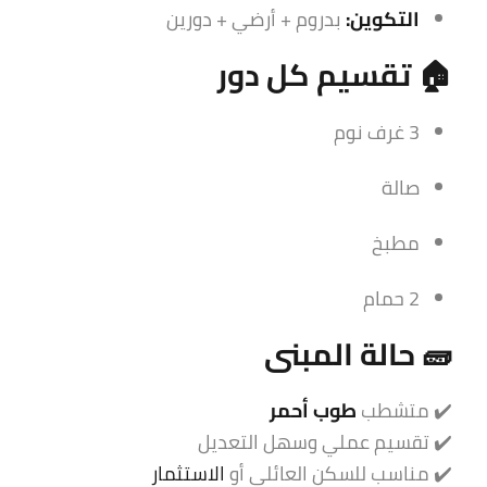
التكوين:
بدروم + أرضي + دورين
🏠 تقسيم كل دور
3 غرف نوم
صالة
مطبخ
2 حمام
🧱 حالة المبنى
✔️ متشطب
طوب أحمر
✔️ تقسيم عملي وسهل التعديل
✔️ مناسب للسكن العائلي أو
الاستثمار