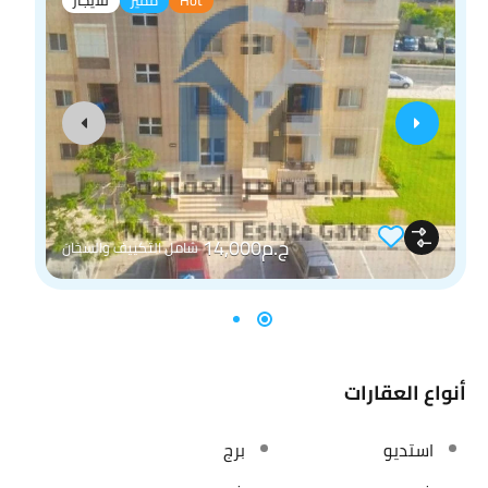
Hot
مميز
للايجار
ج.م14,000
شامل التكييف والسخان
أنواع العقارات
استديو
برج