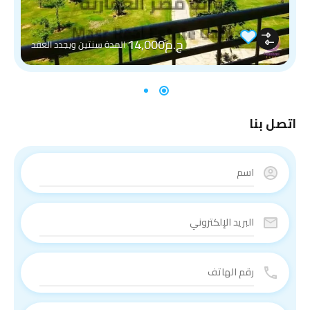
ج.م14,000
المدة سنتين ويجدد العقد
اتصل بنا