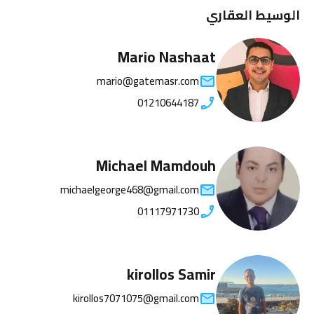
الوسيط العقاري
Mario Nashaat
mario@gatemasr.com
01210644187
Michael Mamdouh
michaelgeorge468@gmail.com
01117971730
kirollos Samir
kirollos7071075@gmail.com