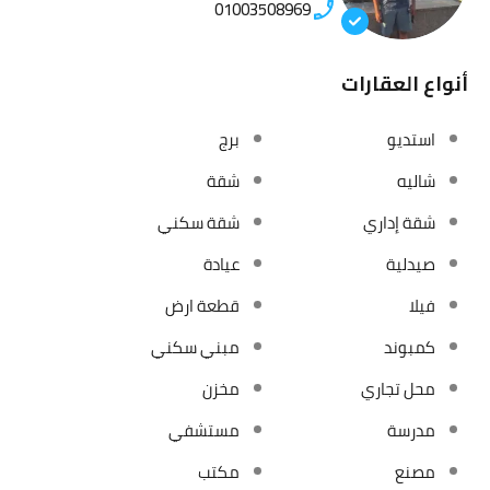
01003508969
أنواع العقارات
استديو
برج
شاليه
شقة
شقة إداري
شقة سكني
صيدلية
عيادة
فيلا
قطعة ارض
كمبوند
مبني سكني
محل تجاري
مخزن
مدرسة
مستشفي
مصنع
مكتب