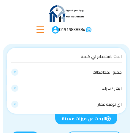
01515838384
جميع المحافظات
ايجار / شراء
اي نوعيه عقار
البحث عن ميزات معينة