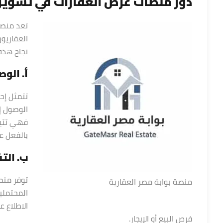
دور منصات عرض العقارات في تسويق
تعد منصا
العقاريو
نجاح هذه 
أ. الو
تتمثل إح
الوصول إ
فهي تتيح
بالفعل ع
ب. الت
توفر منص
منصة بوابة مصر العقارية
المحتملي
الاطلاع 
فرص البيع أو الإيجار.