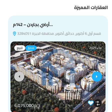
العقارات المميزة
أرضي بجاردن – 142م…
قسم أول 6 أكتوبر، حدائق أكتوبر، محافظة الجيزة 3284051
بناء 2025
مميز
للبيع
ج.م4,075,000