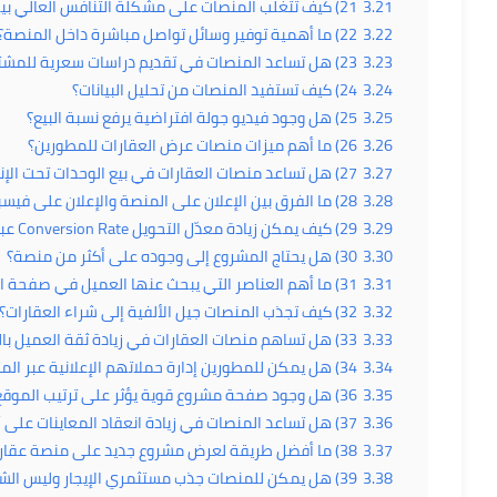
3.21
21) كيف تتغلب المنصات على مشكلة التنافس العالي بين المشاريع؟
3.22
22) ما أهمية توفير وسائل تواصل مباشرة داخل المنصة؟
3.23
23) هل تساعد المنصات في تقديم دراسات سعرية للمشترين؟
3.24
24) كيف تستفيد المنصات من تحليل البيانات؟
3.25
25) هل وجود فيديو جولة افتراضية يرفع نسبة البيع؟
3.26
26) ما أهم ميزات منصات عرض العقارات للمطورين؟
3.27
27) هل تساعد منصات العقارات في بيع الوحدات تحت الإنشاء؟
3.28
28) ما الفرق بين الإعلان على المنصة والإعلان على فيسبوك؟
3.29
29) كيف يمكن زيادة معدّل التحويل Conversion Rate عبر المنصات؟
3.30
30) هل يحتاج المشروع إلى وجوده على أكثر من منصة؟
3.31
31) ما أهم العناصر التي يبحث عنها العميل في صفحة العقار؟
3.32
32) كيف تجذب المنصات جيل الألفية إلى شراء العقارات؟
3.33
33) هل تساهم منصات العقارات في زيادة ثقة العميل بالمطور؟
3.34
34) هل يمكن للمطورين إدارة حملاتهم الإعلانية عبر المنصة نفسها؟
3.35
36) هل وجود صفحة مشروع قوية يؤثر على ترتيب الموقع في جوجل؟
3.36
37) هل تساعد المنصات في زيادة انعقاد المعاينات على أرض الواقع؟
3.37
38) ما أفضل طريقة لعرض مشروع جديد على منصة عقارية؟
3.38
39) هل يمكن للمنصات جذب مستثمري الإيجار وليس الشراء فقط؟