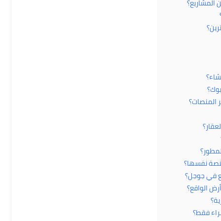
شقة للإيجار بمدينتي B1
مدينتي, مدينة القاهرة الجديدة, القاهرة, 19511, مصر
Hot
مميز
للايجار
ج.م29,000
تفاوض-المدة / سنتين ويجدد