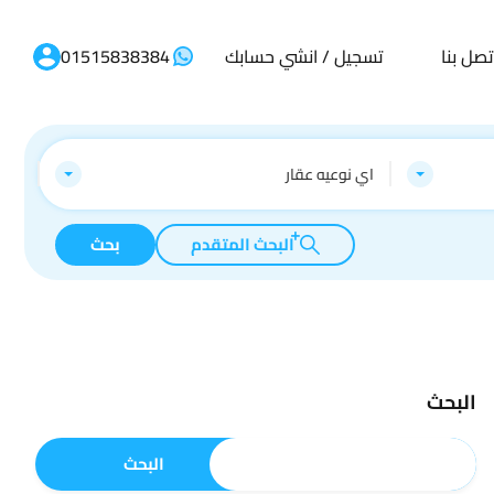
تصل بنا
تسجيل / انشي حسابك
01515838384
اي نوعيه عقار
البحث المتقدم
بحث
البحث
البحث