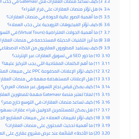
3.3
3) كيف تساعد منصات العقارات مثل Gatemasr في جذب العملاء الحقيقيين؟
3.4
4) هل تؤثر منصات العقارات على قرار الشراء؟
3.5
5) ما أهمية الصور عالية الجودة في منصات العقارات؟
3.6
6) كيف تؤثر الفيديوهات الترويجية على جذب العملاء؟
3.7
7) ما أهمية الجولات الافتراضية (Virtual Tours) في التسويق العقاري؟
3.8
8) ما أبرز التقنيات الحديثة المستخدمة في منصات العقارات؟
3.9
9) كيف يستفيد المطورون العقاريون من الذكاء الاصطناعي عبر المنصات؟
3.10
10) ما دور SEO في تسويق العقارات عبر الإنترنت؟
3.11
11) ما أهم الكلمات المفتاحية التي يجب التركيز عليها؟
3.12
12) كيف تؤثر الإعلانات المدفوعة PPC على مبيعات المشروعات العقارية؟
3.13
13) هل الإعلانات المستهدفة مهمة في منصات العقارات؟
3.14
14) كيف يمكن قياس نجاح التسويق عبر منصات العرض؟
3.15
15) لماذا تعتبر منصة Gatemasr مهمة للمطورين العقاريين؟
3.16
16) كيف تساعد منصات العقارات في التوسع خارج مصر؟
3.17
17) هل يمكن للمستثمرين الدوليين شراء عقارات بسهولة عبر المنصات؟
3.18
18) كيف تؤثر تقييمات العملاء على مبيعات المشاريع الجديدة؟
3.19
19) ما أهمية تحديث المحتوى على منصات العقارات؟
3.20
20) ما الأخطاء الشائعة عند عرض مشروع عقاري على المنصات؟