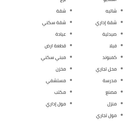
شاليه
شقة
شقة إداري
شقة سكني
صيدلية
عيادة
فيلا
قطعة ارض
كمبوند
مبني سكني
محل تجاري
مخزن
مدرسة
مستشفي
مصنع
مكتب
منزل
مول إداري
مول تجاري