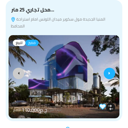
محل تجاري 25 متر…
المنيا الجديدة مول سكوير ميدان اللوتس امام استراحة
المحافظ
بناء 2028
مميز
للبيع
ج.م110,000
يبدأ من
للمتر