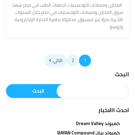
المخازن ومساحات اللوجستيات: اتجاهات الطلب في مصر شهد
سوق المخازن ومساحات اللوجستيات في مصر خلال السنوات
الأخيرة نموًا غير مسبوق، مدفوعًا بطفرة التجارة الإلكترونية،
وتوسع.
1
2
التالي
البحث
البحث
احدث االاخبار
كمبوند Dream Valley
كمبوند بيان BAYAN Compound