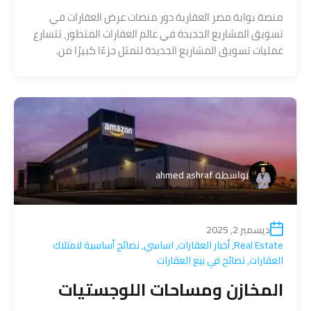
منصة بوابة مصر العقارية دور منصات عرض العقارات في
تسويق المشاريع الجديدة في عالم العقارات المتطور، تتسارع
عمليات تسويق المشاريع الجديدة لتمثل جزءًا كبيرًا من.
بواسطة
ahmed ashraf
ديسمبر 2, 2025
Real Estate
,
أخبار العقارات
,
اساسي
,
نصائح أساسية لامتلاك
العقارات
,
نصائح في بيع العقارات
المخازن ومساحات اللوجستيات