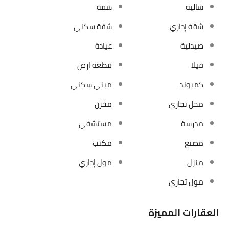
شاليه
شقة
شقة إداري
شقة سكني
صيدلية
عيادة
فيلا
قطعة ارض
كمبوند
مبني سكني
محل تجاري
مخزن
مدرسة
مستشفي
مصنع
مكتب
منزل
مول إداري
مول تجاري
العقارات المميزة