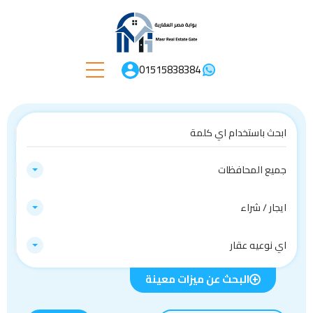
01515838384
جميع المحافظات
ايجار / شراء
اي نوعيه عقار
البحث عن ميزات معينة