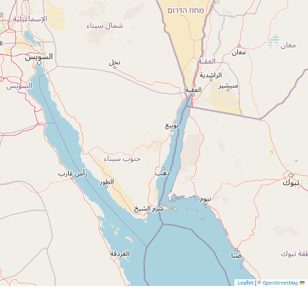
|
©
OpenStreetMap
Leaflet