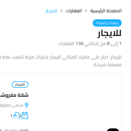
الصفحة الرئيسية
العقارات
للايجار
Property Status
للايجار
1
إلى
8
من إجمالي
138
العقارات
للإيجار: اعثر على عقارك المثالي للإيجار بخيارات مرنة تناسب نمط 
معيشة مريحة.
للايجار
شقة مفروشة 
مرسى مطروح, مطروح,
1
2
اضيف:
يوليو 26, 2026