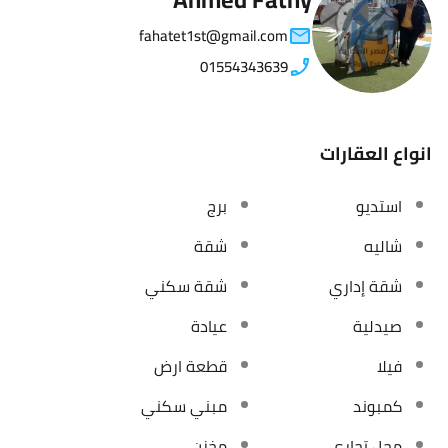
fahatet1st@gmail.com
01554343639
انواع العقارات
استديو
برج
شاليه
شقة
شقة إداري
شقة سكني
صيدلية
عيادة
فيلا
قطعة ارض
كمبوند
مبني سكني
محل تجاري
مخزن