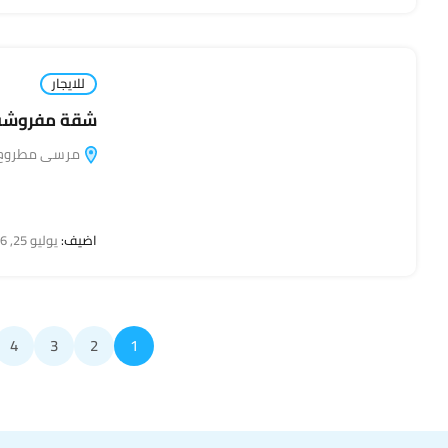
للايجار
شقة مفروشة ل
مرسى مطروح, مطروح,
اضيف:
يوليو 25, 2026
4
3
2
1