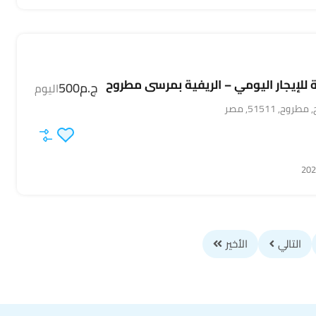
لإيجار اليومي – الريفية بمرسى مطروح
ج.م500
اليوم
 51511, مصر
التالي
الأخير