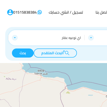
تصل بنا
تسجيل / انشي حسابك
01515838384
اي نوعيه عقار
البحث المتقدم
بحث