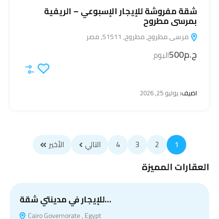
شقة مفروشة للإيجار الإسبوعي – الريفية
بمرسى مطروح
مرسى مطروح, مطروح, 51511, مصر
ج.م500
اليوم
اضيف:
يوليو 25, 2026
1
2
3
4
التالي
الأخير
العقارات المميزة
للإيجار في مدينتي شقة…
Cairo Governorate , Egypt