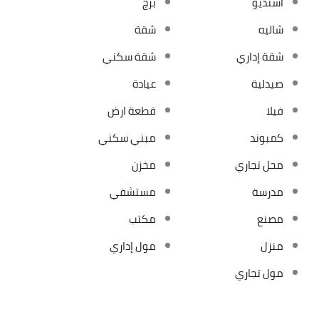
استديو
برج
شاليه
شقة
شقة إداري
شقة سكني
صيدلية
عيادة
فيلا
قطعة ارض
كمبوند
مبني سكني
محل تجاري
مخزن
مدرسة
مستشفي
مصنع
مكتب
منزل
مول إداري
مول تجاري