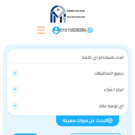
01515838384
جميع المحافظات
ايجار / شراء
اي نوعيه عقار
البحث عن ميزات معينة