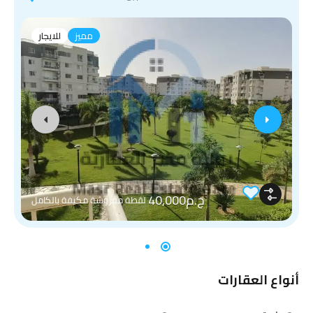
مميز
للايجار
ج.م40,000
لقطة مفروشة مكيفة بالكامل
أنواع العقارات