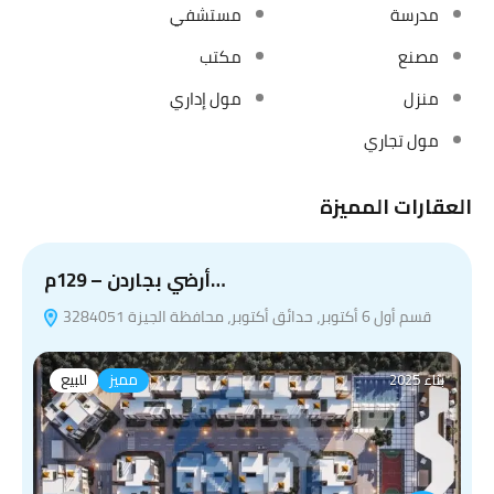
مدرسة
مستشفي
مصنع
مكتب
منزل
مول إداري
مول تجاري
العقارات المميزة
أرضي بجاردن – 129م…
قسم أول 6 أكتوبر، حدائق أكتوبر، محافظة الجيزة 3284051
بناء 2025
مميز
للبيع