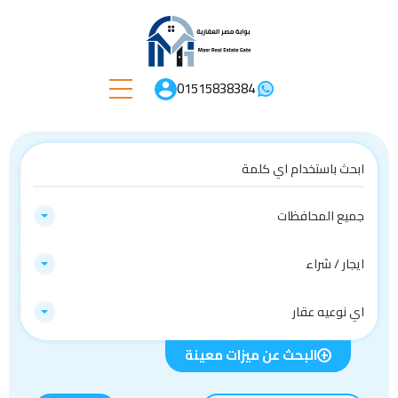
01515838384
جميع المحافظات
ايجار / شراء
اي نوعيه عقار
البحث عن ميزات معينة