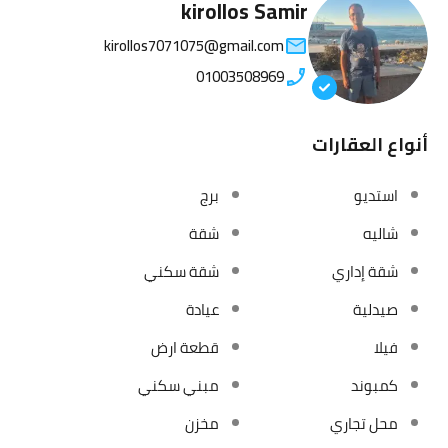
kirollos Samir
kirollos7071075@gmail.com
01003508969
أنواع العقارات
استديو
برج
شاليه
شقة
شقة إداري
شقة سكني
صيدلية
عيادة
فيلا
قطعة ارض
كمبوند
مبني سكني
محل تجاري
مخزن