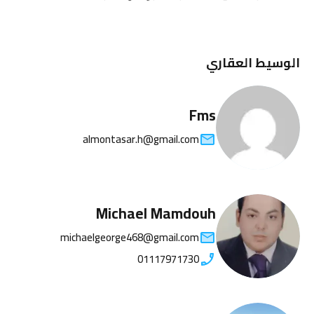
الوسيط العقاري
Fms
almontasar.h@gmail.com
Michael Mamdouh
michaelgeorge468@gmail.com
01117971730