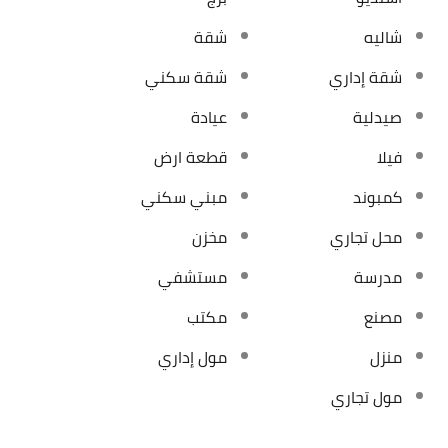
شاليه
شقة
شقة إداري
شقة سكني
صيدلية
عيادة
فيلا
قطعة ارض
كمبوند
مبني سكني
محل تجاري
مخزن
مدرسة
مستشفي
مصنع
مكتب
منزل
مول إداري
مول تجاري