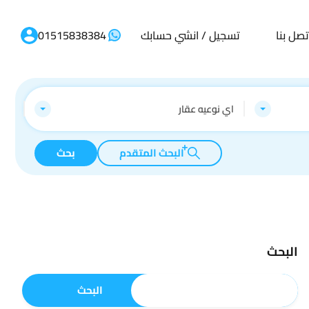
تصل بنا
تسجيل / انشي حسابك
01515838384
اي نوعيه عقار
البحث المتقدم
بحث
البحث
البحث