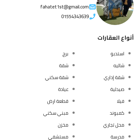
fahatet1st@gmail.com
01554343639
أنواع العقارات
استديو
برج
شاليه
شقة
شقة إداري
شقة سكني
صيدلية
عيادة
فيلا
قطعة ارض
كمبوند
مبني سكني
محل تجاري
مخزن
مدرسة
مستشفي