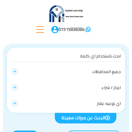
01515838384
جميع المحافظات
ايجار / شراء
اي نوعيه عقار
البحث عن ميزات معينة