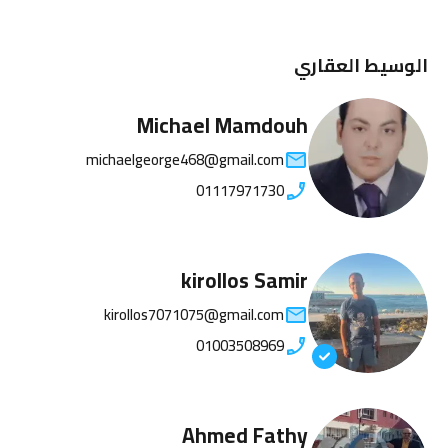
الوسيط العقاري
Michael Mamdouh
michaelgeorge468@gmail.com
01117971730
kirollos Samir
kirollos7071075@gmail.com
01003508969
Ahmed Fathy