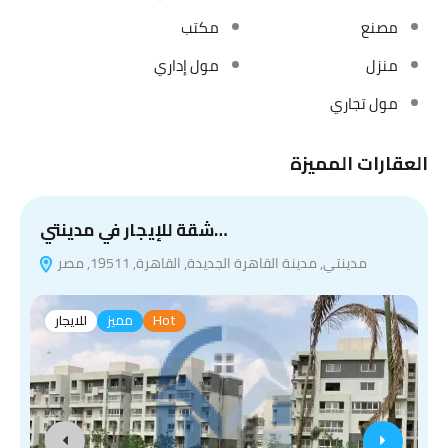
مصنع
مكتب
منزل
مول إداري
مول تجاري
العقارات المميزة
شقة للإيجار في مدينتي…
مدينتي, مدينة القاهرة الجديدة, القاهرة, 19511, مصر
Hot
مميز
للايجار