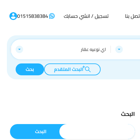
تصل بنا
تسجيل / انشي حسابك
01515838384
اي نوعيه عقار
البحث المتقدم
بحث
البحث
البحث