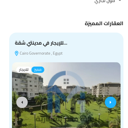
مول تجاري
العقارات المميزة
للإيجار في مدينتي شقة…
Cairo Governorate , Egypt
مميز
للايجار