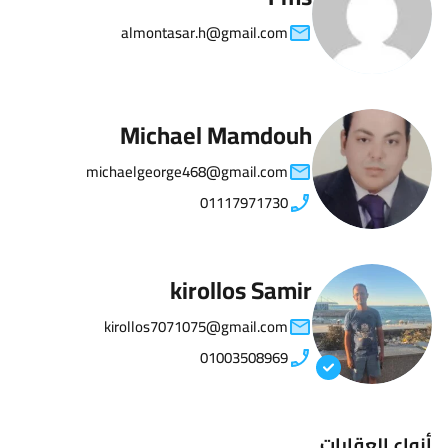
almontasar.h@gmail.com
Michael Mamdouh
michaelgeorge468@gmail.com
01117971730
kirollos Samir
kirollos7071075@gmail.com
01003508969
أنواع العقارات