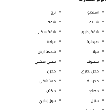
استديو
برج
شاليه
شقة
شقة إداري
شقة سكني
صيدلية
عيادة
فيلا
قطعة ارض
كمبوند
مبني سكني
محل تجاري
مخزن
مدرسة
مستشفي
مصنع
مكتب
منزل
مول إداري