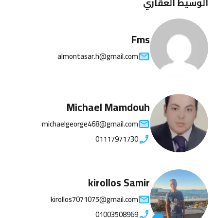
الوسيط العقاري
Fms
almontasar.h@gmail.com
Michael Mamdouh
michaelgeorge468@gmail.com
01117971730
kirollos Samir
kirollos7071075@gmail.com
01003508969