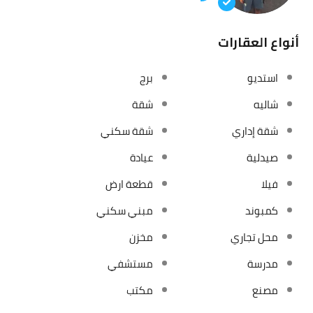
أنواع العقارات
استديو
برج
شاليه
شقة
شقة إداري
شقة سكني
صيدلية
عيادة
فيلا
قطعة ارض
كمبوند
مبني سكني
محل تجاري
مخزن
مدرسة
مستشفي
مصنع
مكتب