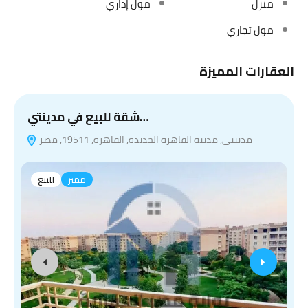
منزل
مول إداري
مول تجاري
العقارات المميزة
شقة للبيع في مدينتي…
مدينتي, مدينة القاهرة الجديدة, القاهرة, 19511, مصر
مميز
للبيع