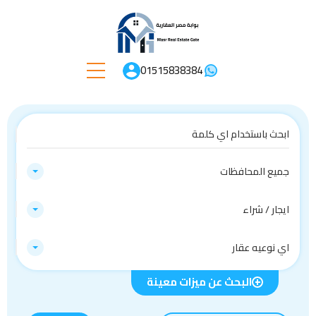
01515838384
جميع المحافظات
ايجار / شراء
اي نوعيه عقار
البحث عن ميزات معينة