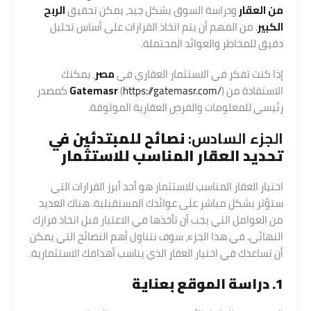
من العقار
ودراسة السوق بشكل جيد، يمكن تحقيق
الربح
الكبير
. من المهم أن يتم اتخاذ القرارات على أساس تحليل
دقيق للمخاطر والعوائد المحتملة.
إذا كنت تفكر في الاستثمار العقاري في
مصر
، يمكنك
الاستفادة من
https://gatemasr.com/
(
Gatemasr
) كمصدر
رئيسي للمعلومات والفرص العقارية الموثوقة.
الجزء السادس:
نصائح للمبتدئين في
تحديد العقار المناسب للاستثمار
اختيار العقار المناسب للاستثمار هو أحد أبرز القرارات التي
ستؤثر بشكل مباشر على عوائدك المستقبلية. هناك العديد
من العوامل التي يجب أن تأخذها في الاعتبار قبل اتخاذ قرارك
النهائي. في هذا الجزء، سوف نتناول أهم النصائح التي يمكن
أن تساعدك في اختيار العقار الذي يناسب أهدافك الاستثمارية.
1. دراسة الموقع بعناية