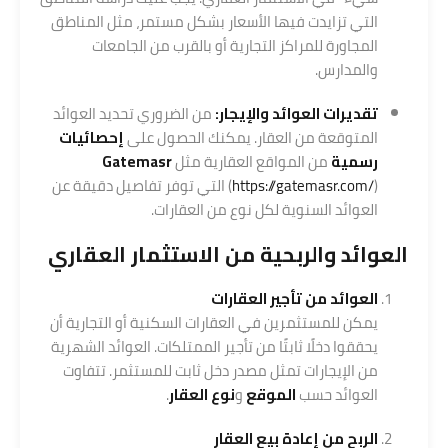
التي تزايدت فيها الأسعار بشكل مستمر، مثل المناطق
المجاورة للمراكز التجارية أو بالقرب من الجامعات
والمدارس.
تقديرات العوائد والإيجار:
من الضروري تحديد العوائد
المتوقعة من العقار. يمكنك الحصول على
إحصائيات
رسمية
من المواقع العقارية مثل
Gatemasr
https://gatemasr.com/
(
) التي توفر تفاصيل دقيقة عن
العوائد السنوية لكل نوع من العقارات.
العوائد والربحية من الاستثمار العقاري
العوائد من تأجير العقارات
يمكن للمستثمرين في العقارات السكنية أو التجارية أن
يحققوا دخلًا ثابتًا من تأجير الممتلكات. العوائد الشهرية
من الإيجارات تمثل مصدر دخل ثابت للمستثمر. تتفاوت
العوائد حسب
الموقع
و
نوع العقار
.
الربح من إعادة بيع العقار