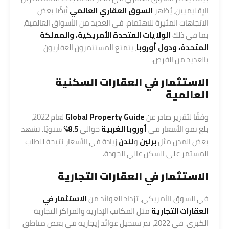
الإقليميين، يُظهر
السوق العقاري العالمي
أيضًا بعض
الاتجاهات المثيرة للاهتمام. في العديد من الأسواق العالمية،
بما في ذلك
الولايات المتحدة الأمريكية، والمملكة
المتحدة، ودول أوروبا
، يتمتع المستثمرون العقاريون
بالعديد من الفرص.
الاستثمار في العقارات السكنية
العالمية
وفقًا لتقرير صادر عن
Global Property Guide
لعام 2022،
بلغ نمو الأسعار في
أوروبا الغربية
حوالي
8.5%
سنويًا. تشهد
بعض المدن مثل
برلين
و
لندن
زيادة في الأسعار نتيجة للطلب
المستمر على السكن عالي الجودة.
الاستثمار في العقارات التجارية
في السوق الأمريكي، تزداد العوائد من
الاستثمار في
العقارات التجارية
مثل المكاتب الإدارية والمراكز التجارية
الكبرى. في 2022، تم تسجيل عوائد إيجارية في بعض مناطق