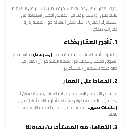
إدارة العقارات هي عملية مستمرة تتطلب الكثير من الاهتمام
بالتفاصيل. إذا كنت ترغب في تحقيق أقصى استفادة من
استثمارك العقاري، إليك بعض النصائح حول كيفية إدارة
عقاراتك بنجاح.
1. تأجير العقار بذكاء
إذا قررت تأجير العقار، يجب عليك تحديد
إيجار عادل
يتناسب مع
السوق المحلي. كذلك، من المهم التأكد من أن العقار في
حالة جيدة لاستقبال المستأجرين.
2. الحفاظ على العقار
من خلال الاهتمام المستمر بصيانة العقار، يمكنك ضمان أن
يظل في حالة جيدة طوال فترة استثماره. الاستثمارات في
إصلاحات صغيرة
قد تساعد على زيادة القيمة الإجمالية
للعقار.
3. التعامل مع المستأجرين بمرونة