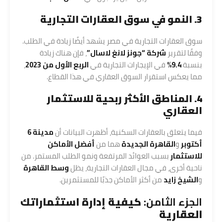
3. النمو في سوق العقارات التجارية
سوق العقارات التجارية في مصر يشهد أيضًا زيادة في الطلب.
وفقًا لتقرير
شركة “جونز لانغ لاسال”
، فإن هناك زيادة
بنسبة
9.4%
في الإيجارات التجارية في
الربع الأول من 2023
،
مما يعكس استقرار السوق العقاري في هذا القطاع.
4. المناطق الأكثر ربحية للاستثمار
العقاري
فيما يتعلق بالعقارات السكنية، أظهرت البيانات أن
مدينة 6
أكتوبر
و
القاهرة الجديدة
هما من
أفضل الأماكن
للاستثمار
بسبب العوائد المرتفعة ونمو الطلب المستمر. من
ناحية أخرى، في مجال العقارات التجارية، يظل
وسط القاهرة
و
الشيخ زايد
من أكثر الأماكن جذبًا للمستثمرين.
الجزء الثامن:
كيفية إدارة استثماراتك
العقارية