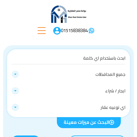
01515838384
جميع المحافظات
ايجار / شراء
اي نوعيه عقار
البحث عن ميزات معينة