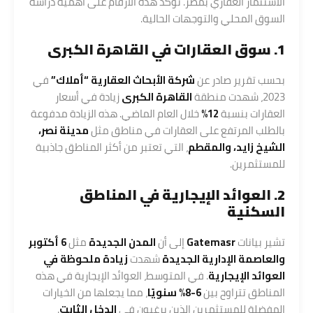
الاستثمار العقاري بمصر. تؤكد هذه الأرقام على أهمية دراسة
السوق المحلي والتوجهات الحالية.
1. سوق العقارات في القاهرة الكبرى
بحسب تقرير صادر عن
شركة الأبحاث العقارية “أملاك”
في
2023، شهدت منطقة
القاهرة الكبرى
زيادة في أسعار
العقارات بنسبة
12%
خلال العام الماضي. هذه الزيادة مدفوعة
بالطلب المرتفع على العقارات في مناطق مثل
مدينة نصر،
الشيخ زايد، والمقطم
، التي تعتبر من أكثر المناطق جاذبية
للمستثمرين.
2. العوائد الإيجارية في المناطق
السكنية
تشير بيانات
Gatemasr
إلى أن
المدن الجديدة
مثل
6 أكتوبر
والعاصمة الإدارية الجديدة
شهدت
زيادة ملحوظة في
العوائد الإيجارية
. في المتوسط، العوائد الإيجارية في هذه
المناطق تتراوح بين
6-8% سنويًا
، مما يجعلها من الخيارات
المفضلة للمستثمرين الذين يرغبون في
الدخل الثابت
.