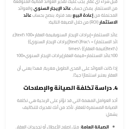
قبل شراء أي عقار، يجب عليك تقدير العوائد المالية المتوقعة
من الاستثمار. يمكن حساب
عائد الإيجار السنوي
والعوائد
المحتملة من
إعادة البيع
بعد فترة. ينصح بحساب
عائد
الاستثمار
(ROI) من خلال الصيغة التالية:
عائد الاستثمار=إيرادات الإيجار السنويقيمة العقار×100\text{ع
ائد الاستثمار} = \frac{\text{إيرادات الإيجار السنوي}}
{\text{قيمة العقار}} \times
100
عائد الاستثمار
=
قيمة العقار
إيرادات الإيجار السنوي
×
100
إذا كانت العوائد على المدى الطويل مغرية، فهذا يعني أن
العقار يعتبر استثمارًا جيدًا.
4. دراسة تكلفة الصيانة والإصلاحات
أحد العوامل المهمة التي قد تؤثر على الربحية هي تكلفة
الصيانة المستمرة للعقار. تأكد من أنك تقديرك للتكاليف
يشمل:
الصيانة العامة
: مثل إصلاح الأعطال أو تجديدات العقار.