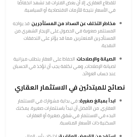
للقطاع العقاري، إلا أن بعض الفترات قد تشهد انخفاضًا
في الأسعار نتيجة للأزمات الاقتصادية أو السياسية.
مخاطر التخلف عن السداد من المستأجرين
: قد يواجه
المستثمر صعوبة في الحصول على الإيجار الشهري من
المستأجرين المتعثرين، مما قد يؤثر على التدفقات
النقدية.
الصيانة والإصلاحات
: الحفاظ على العقار يتطلب ميزانية
لصيانة الإصلاحات، وهي تكلفة يجب أن تؤخذ في الحسبان
عند حساب العوائد.
نصائح للمبتدئين في الاستثمار العقاري
ابدأ بمبالغ صغيرة:
في بداية مشوارك في الاستثمار
العقاري، من الأفضل أن تبدأ باستثمارات صغيرة. يمكنك
البدء في الاستثمار في شقق صغيرة أو العقارات
السكنية ذات الأسعار المناسبة.
استفد من القروض العقارية:
إذا كان رأس المال