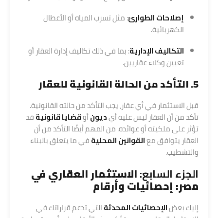
إصلاحات الطوارئ
: مثل تسرب المياه أو الأعطال
الكهربائية.
التكاليف الإدارية
: بما في ذلك تكاليف إدارة العقار أو
تعيين وكلاء عقاريين.
5. التأكد من الحالة القانونية للعقار
قبل الاستثمار في أي عقار، يجب التأكد من حالته القانونية.
تأكد من أن العقار ليس عليه أي
ديون
أو
قضايا قانونية
قد
تؤثر على ملكيته أو عوائده. من المهم أيضًا التأكد من أن
العقار يتوافق مع
القوانين المحلية
في ما يتعلق بالبناء
والتشطيب.
الجزء السابع:
الاستثمار العقاري في
مصر: إحصائيات وأرقام
إليك بعض
الإحصائيات المحدثة
التي تدعم قراراتك في