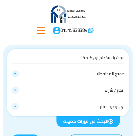
01515838384
جميع المحافظات
ايجار / شراء
اي نوعيه عقار
البحث عن ميزات معينة