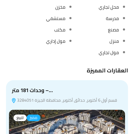
محل تجاري
مخزن
مدرسة
مستشفي
مصنع
مكتب
منزل
مول إداري
مول تجاري
العقارات المميزة
وحدات 181 متر –…
قسم أول 6 أكتوبر، حدائق أكتوبر، محافظة الجيزة 3284051
بناء 2025
مميز
للبيع