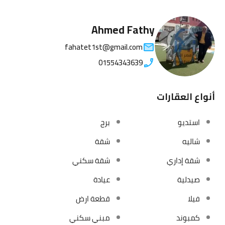
Ahmed Fathy
fahatet1st@gmail.com
01554343639
أنواع العقارات
استديو
برج
شاليه
شقة
شقة إداري
شقة سكني
صيدلية
عيادة
فيلا
قطعة ارض
كمبوند
مبني سكني