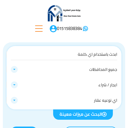
01515838384
جميع المحافظات
ايجار / شراء
اي نوعيه عقار
البحث عن ميزات معينة