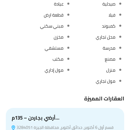
صيدلية
عيادة
فيلا
قطعة ارض
كمبوند
مبني سكني
محل تجاري
مخزن
مدرسة
مستشفي
مصنع
مكتب
منزل
مول إداري
مول تجاري
العقارات المميزة
أرضي بجاردن – 135م…
قسم أول 6 أكتوبر، حدائق أكتوبر، محافظة الجيزة 3284051