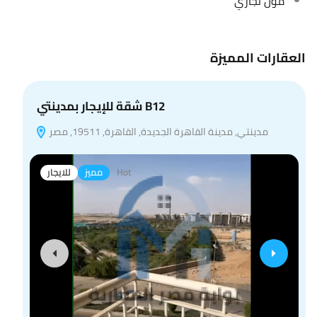
مول تجاري
العقارات المميزة
شقة للإيجار بمدينتي B12
مدينتي, مدينة القاهرة الجديدة, القاهرة, 19511, مصر
Hot
مميز
للايجار