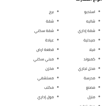
استديو
برج
شاليه
شقة
شقة إداري
شقة سكني
صيدلية
عيادة
فيلا
قطعة ارض
كمبوند
مبني سكني
محل تجاري
مخزن
مدرسة
مستشفي
مصنع
مكتب
منزل
مول إداري