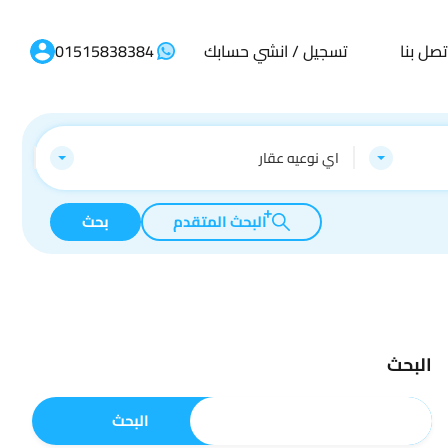
تصل بنا
تسجيل / انشي حسابك
01515838384
اي نوعيه عقار
البحث المتقدم
بحث
البحث
البحث