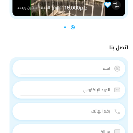
ج.م16,000
تفاوض-المدة / سنتين ويجدد
اتصل بنا