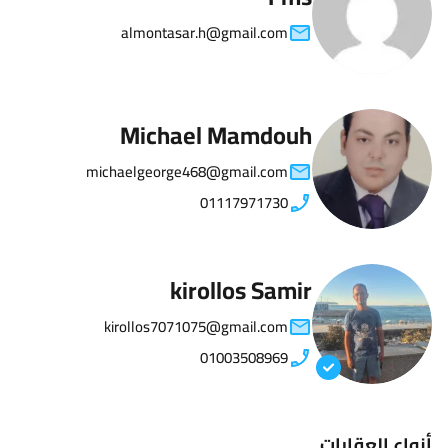
almontasar.h@gmail.com
Michael Mamdouh
michaelgeorge468@gmail.com
01117971730
kirollos Samir
kirollos7071075@gmail.com
01003508969
أنواع العقارات