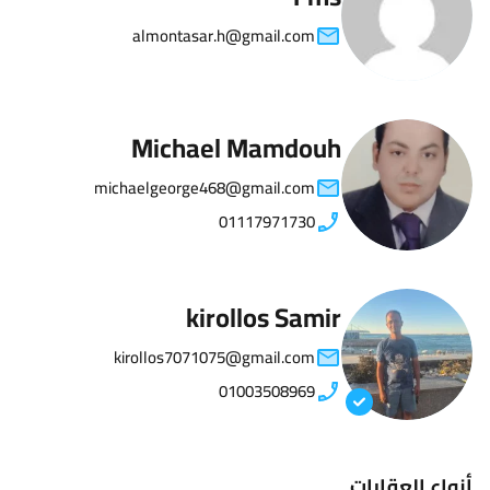
almontasar.h@gmail.com
Michael Mamdouh
michaelgeorge468@gmail.com
01117971730
kirollos Samir
kirollos7071075@gmail.com
01003508969
أنواع العقارات