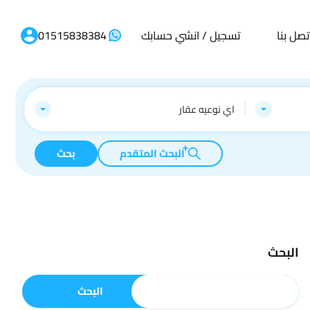
تصل بنا
تسجيل / انشي حسابك
01515838384
اي نوعيه عقار
البحث المتقدم
بحث
البحث
البحث