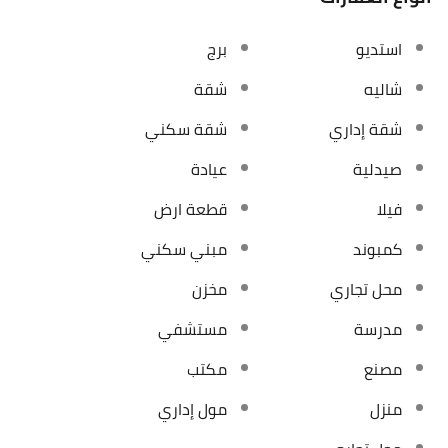
استديو
برج
شاليه
شقة
شقة إداري
شقة سكني
صيدلية
عيادة
فيلا
قطعة ارض
كمبوند
مبني سكني
محل تجاري
مخزن
مدرسة
مستشفي
مصنع
مكتب
منزل
مول إداري