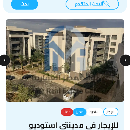
البحث المتقدم
بحث
للايجار
استديو
مميز
Hot
للإيجار في مدينتي استوديو