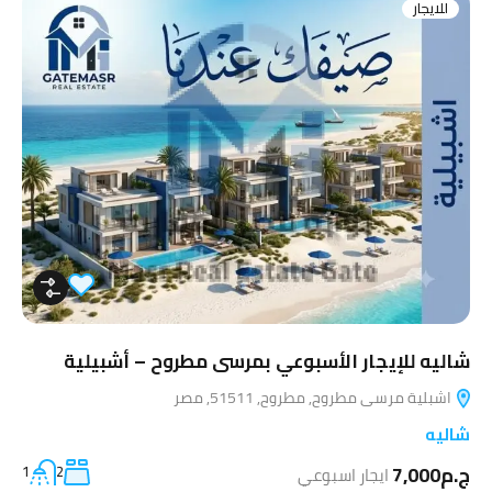
للايجار
شاليه للإيجار الأسبوعي بمرسى مطروح – أشبيلية
اشبلية مرسى مطروح, مطروح, 51511, مصر
شاليه
ج.م7,000
ايجار اسبوعي
2
1