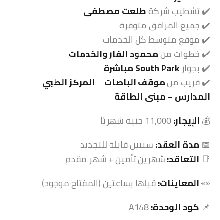
✔️ تشطيب شركة
طلعت مصطفى
✔️ جميع المرافق متوفرة
✔️ موقع متوسط كل الخدمات
✔️ خطوات من
محمود الفار والخدمات
✔️ بجوار
South Park مباشرة
✔️ قريب من
موقف الباصات – المركز الطبي –
المدارس – مبنى الطاقة
💰
الإيجار:
11,000 جنيه شهريًا
📅
مدة العقد:
سنتين قابلة للتجديد
📑
التعاقد:
شهرين تأمين + شهر مقدم
👀
المعاينات:
قبلها بساعتين (المفتاح موجود)
📌
كود الوحدة:
A148