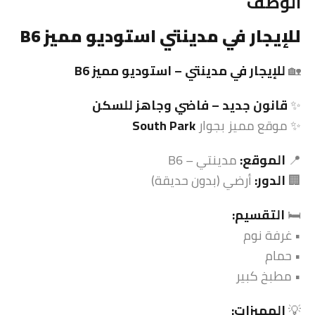
الوصف
للإيجار في مدينتي استوديو مميز B6
🏡
للإيجار في مدينتي – استوديو مميز B6
✨
قانون جديد – فاضي وجاهز للسكن
✨ موقع مميز بجوار
South Park
📍
الموقع:
مدينتي – B6
🏢
الدور:
أرضي (بدون حديقة)
🛏️
التقسيم:
• غرفة نوم
• حمام
• مطبخ كبير
💡
المميزات: