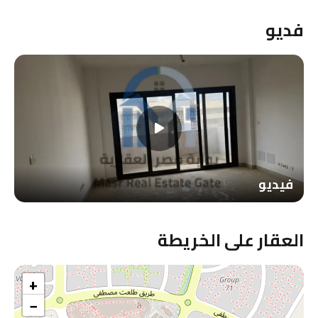
فديو
فيديو
العقار على الخريطة
+
−