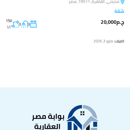
مدينتي, القاهرة, 19511, مصر
شقة
ج.م20,000
150
3
3
M²
اضيف:
مايو 3, 2026