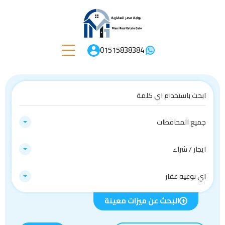
01515838384
جميع المحافظات
ايجار / شراء
اي نوعيه عقار
البحث عن ميزات معينة