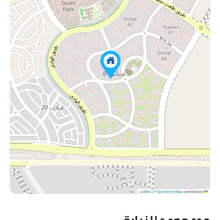
|
©
OpenStreetMap
contributors
Leaflet