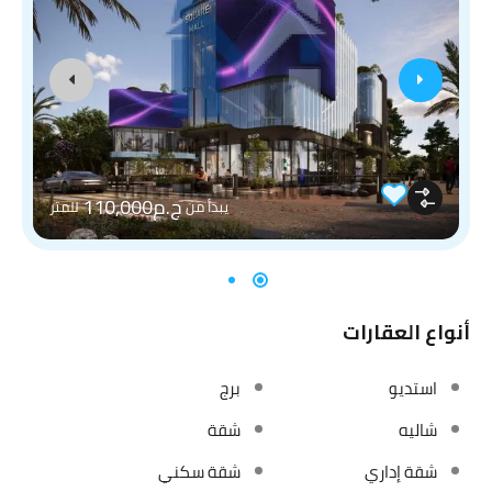
ج.م110,000
يبدأ من
للمتر
أنواع العقارات
استديو
برج
شاليه
شقة
شقة إداري
شقة سكني