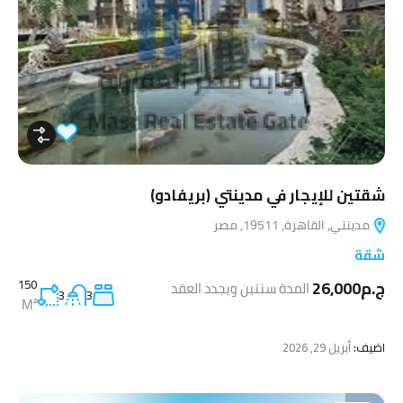
شقتين للإيجار في مدينتي (بريفادو)
مدينتي, القاهرة, 19511, مصر
شقة
ج.م26,000
150
المدة سنتين ويجدد العقد
3
3
M²
اضيف:
أبريل 29, 2026