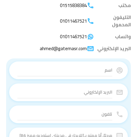
مكتب
01515838384
التليفون
01011467521
المحمول
واتساب
01011467521
البريد الإلكتروني
ahmed@gatemasr.com