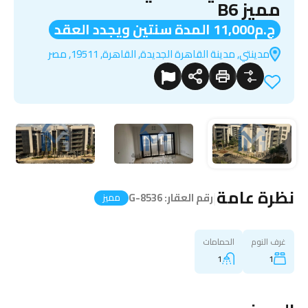
مميز B6
ج.م11,000 المدة سنتين ويجدد العقد
مدينتي, مدينة القاهرة الجديدة, القاهرة, 19511, مصر
نظرة عامة
|
رقم العقار:
G-8536
مميز
غرف النوم
الحمامات
1
1