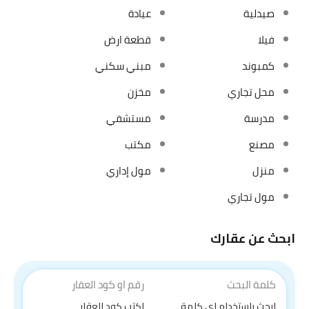
صيدلية
عيادة
فيلا
قطعة ارض
كمبوند
مبني سكني
محل تجاري
مخزن
مدرسة
مستشفي
مصنع
مكتب
منزل
مول إداري
مول تجاري
ابحث عن عقارك
كلمة البحث
رقم او كود العقار