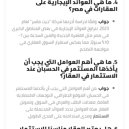
4.
ما هي العوائد الإيجارية على
العقارات في مصر؟
جواب
: وفقًا لدراسة أجرتها شركة “جيت ماسر” لعام
2023، تتراوح العوائد الإيجارية في بعض المناطق الكبرى
في مصر مثل القاهرة الجديدة والعين السخنة بين 7-
10% سنويًا، مما يعكس استقرار السوق العقاري في
مواجهة التضخم.
5.
ما هي أهم العوامل التي يجب أن
يأخذها المستثمر في الحسبان عند
الاستثمار في العقار؟
جواب
: من أهم العوامل التي يجب أن يأخذها المستثمر
في الحسبان: الموقع الجغرافي، التوجهات الاقتصادية
العامة، معدلات الطلب والعرض في السوق، وتمويل
العقار. هذه العوامل تحدد العوائد المحتملة على
الاستثمار
ومدى استدامته على المدى الطويل.
6.
هل يعتبر العقار مناسبًا للاستثمار