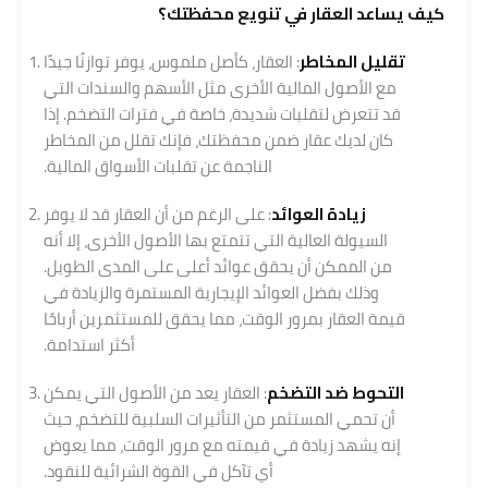
كيف يساعد العقار في تنويع محفظتك؟
تقليل المخاطر
: العقار، كأصل ملموس، يوفر توازنًا جيدًا
مع الأصول المالية الأخرى مثل الأسهم والسندات التي
قد تتعرض لتقلبات شديدة، خاصة في فترات التضخم. إذا
كان لديك عقار ضمن محفظتك، فإنك تقلل من المخاطر
الناجمة عن تقلبات الأسواق المالية.
زيادة العوائد
: على الرغم من أن العقار قد لا يوفر
السيولة العالية التي تتمتع بها الأصول الأخرى، إلا أنه
من الممكن أن يحقق عوائد أعلى على المدى الطويل.
وذلك بفضل العوائد الإيجارية المستمرة والزيادة في
قيمة العقار بمرور الوقت، مما يحقق للمستثمرين أرباحًا
أكثر استدامة.
التحوط ضد التضخم
: العقار يعد من الأصول التي يمكن
أن تحمي المستثمر من التأثيرات السلبية للتضخم، حيث
إنه يشهد زيادة في قيمته مع مرور الوقت، مما يعوض
أي تآكل في القوة الشرائية للنقود.