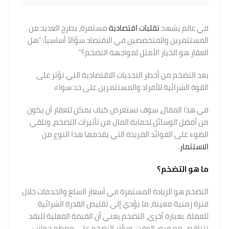
في عالم يشهد
تقلبات اقتصادية
مستمرة، يطرح العديد من
المستثمرين والمتخصصين في الاقتصاد سؤالاً أساسياً: “هل
العقار هو الخيار الأمثل لمواجهة التضخم؟”
يعد التضخم من أخطر التحديات الاقتصادية التي تؤثر على
القوة الشرائية للأفراد والمستثمرين على حد سواء.
في هذا المقال، سوف نستعرض كيف يمكن للعقار أن يكون
من أفضل الوسائل لحماية المال من تأثيرات التضخم، ونلقي
الضوء على الفوائد الفريدة التي يقدمها هذا النوع من
الاستثمار
.
ما هو التضخم؟
التضخم هو الزيادة المستمرة في أسعار السلع والخدمات خلال
فترة زمنية معينة، ما يؤدي إلى تقليص القدرة الشرائية
للعملة. بعبارة أخرى، التضخم يعني أن القيمة الفعلية للنقد
تتناقص مع مرور الوقت. ويؤثر التضخم على معظم جوانب