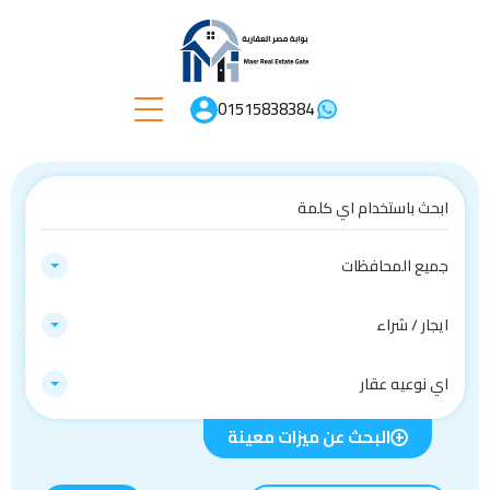
01515838384
جميع المحافظات
ايجار / شراء
اي نوعيه عقار
البحث عن ميزات معينة