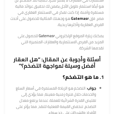
استثمارك في العقارات لا يُعتبر مجرد حماية ضد التضخم، بل
هو أيضًا استثمار طويل الأجل يضمن لك تحقيق عوائد مالية
مستقرة وآمنة. إذا كنت تفكر في الاستثمار العقاري في
مصر، فإن
Gatemasr
هو وجهتك المثالية للحصول على أحدث
الفرص العقارية وأكثرها ربحية.
يمكنك زيارة الموقع الإلكتروني
Gatemasr
للحصول على
المزيد من الفرص الاستثمارية والعقارات المتميزة التي
تقدمها الشركة.
أسئلة وأجوبة عن المقال: “هل
العقار
أفضل وسيلة لمواجهة التضخم؟”
1.
ما هو التضخم؟
جواب
: التضخم هو الزيادة المستمرة في أسعار السلع
والخدمات خلال فترة زمنية معينة، مما يؤدي إلى
تقليص القدرة الشرائية للعملة. عندما يرتفع معدل
التضخم، تنخفض القيمة الفعلية للنقد، مما يؤثر على
الأفراد والشركات على حد سواء.