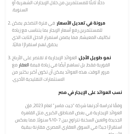
دخلًا ثابتًا للمستثمرين من خلال الإيجارات الشهرية أو
السنوية.
مرونة في تعديل الأسعار
: في فترة التضخم، يمكن
للمستثمرين رفع أسعار الإيجار بما يتناسب مع زيادة
تكاليف المعيشة، مما يضمن استمرار الدخل الثابت الذي
يحقق لهم استقرارًا ماليًا.
نمو طويل الأجل
: العوائد الإيجارية لا تقتصر على الأرباح
الفورية فقط، بل تساهم أيضًا في زيادة قيمة
العقار
مع
مرور الوقت. هذه العوائد يمكن أن تكون أكبر بكثير من
الاستثمارات التقليدية الأخرى.
نسب العوائد على الإيجار في مصر
وفقًا لدراسة أجرتها شركة “جيت ماسر” لعام 2023، فإن
العوائد الإيجارية في بعض المناطق الكبرى مثل القاهرة
الجديدة والعين السخنة تتراوح بين 7-10% سنويًا، مما يعكس
استقرارًا جيدًا في السوق العقاري المصري مقارنة ببقية