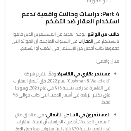
سيولة فورية.
Part 4: دراسات وحالات واقعية تدعم
استخدام
العقار
ضد التضخم
حالات من الواقع
: يوضح العديد من المستثمرين الذين قاموا
بالاستثمار في
العقارات
في السنوات الماضية، أن العوائد التي
حققوها كانت أفضل من الاستثمار في الذهب أو الأسهم.
مثال واقعي:
مستثمر عقاري
في القاهرة
: وفقًا لتقرير شركة
“Cushman & Wakefield” لعام 2022، فإن أسعار العقارات
في القاهرة قد زادت بنسبة 15% في عام 2021، وهو ما
فاق بكثير الزيادة في أسعار الذهب التي كانت حوالي 5%
فقط.
المستثمرون في الساحل الشمالي
: في مناطق مثل
“العلمين الجديدة”، أظهرت الدراسات أن قيمة العقارات
قد ارتفعت بنسبة 30% خلال ثلاث سنوات، مما جعل العقار