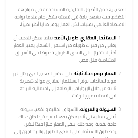
الذهب يعد من الأصول التقليدية المستخدمة في مواجهة
التضخم، حيث يشهد زيادة في قيمته بشكل عام عندما يواجه
الاقتصاد العالمي تقلبات. لكن العقار يوفر مزايا أكثر تميزًا:
الاستثمار العقاري
طويل الأمد
: بينما يمكن للذهب أن
يعاني من فترات طويلة من استقرار الأسعار، يعتبر العقار
أكثر استقرارًا على المدى الطويل، خصوصًا في الأسواق
المتنامية مثل مصر.
العقار يوفر دخلًا ثابتًا
: على عكس الذهب، الذي يظل غير
مولد للعائدات، يوفر الاستثمار العقاري عوائد شهرية
ثابتة من خلال الإيجارات، بالإضافة إلى احتمالية الزيادة
في قيمته بمرور الوقت.
السيولة والمرونة
: للأسواق المالية والذهب سيولة
أعلى، مما يعني أنه يمكن بيعها بسرعة إذا كان هناك
حاجة نقدية. ومع ذلك، يبقى العقار خيارًا جيدًا للذين
يخططون للاستثمار على المدى الطويل ولا يحتاجون إلى