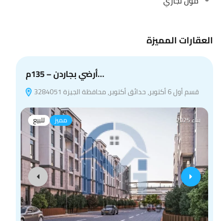
مول تجاري
العقارات المميزة
أرضي بجاردن – 135م…
قسم أول 6 أكتوبر، حدائق أكتوبر، محافظة الجيزة 3284051
بناء 2025
مميز
للبيع