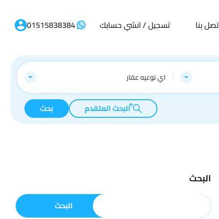
تصل بنا
تسجيل / انشي حسابك
01515838384
اي نوعيه عقار
البحث المتقدم
بحث
البحث
البحث