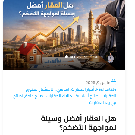
بواسطة
ahmed ashraf
مارس 9, 2026
Real Estate
,
أخبار العقارات
,
اساسي
,
الاستثمار
,
مطورو
العقارات
,
نصائح أساسية لامتلاك العقارات
,
نصائح عامة
,
نصائح
في بيع العقارات
هل العقار أفضل وسيلة
لمواجهة التضخم؟