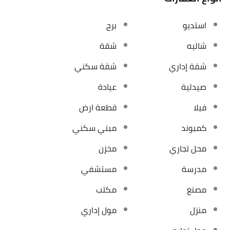
استديو
برج
شاليه
شقة
شقة إداري
شقة سكني
صيدلية
عيادة
فيلا
قطعة ارض
كمبوند
مبني سكني
محل تجاري
مخزن
مدرسة
مستشفي
مصنع
مكتب
منزل
مول إداري