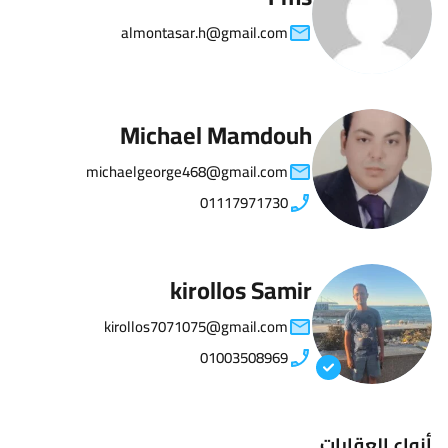
almontasar.h@gmail.com
Michael Mamdouh
michaelgeorge468@gmail.com
01117971730
kirollos Samir
kirollos7071075@gmail.com
01003508969
أنواع العقارات