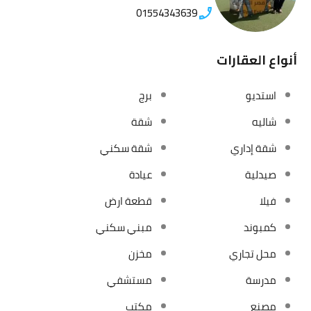
01554343639
أنواع العقارات
استديو
برج
شاليه
شقة
شقة إداري
شقة سكني
صيدلية
عيادة
فيلا
قطعة ارض
كمبوند
مبني سكني
محل تجاري
مخزن
مدرسة
مستشفي
مصنع
مكتب