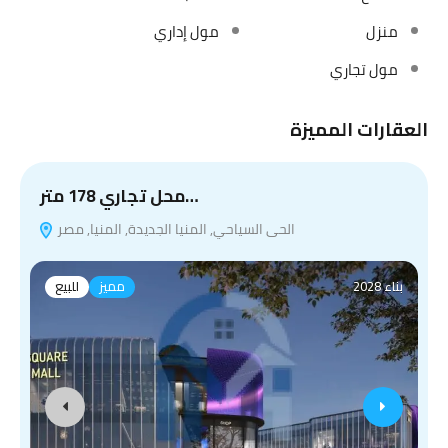
منزل
مول إداري
مول تجاري
العقارات المميزة
محل تجاري 178 متر…
الحى السياحي, المنيا الجديدة, المنيا, مصر
بناء 2028
مميز
للبيع