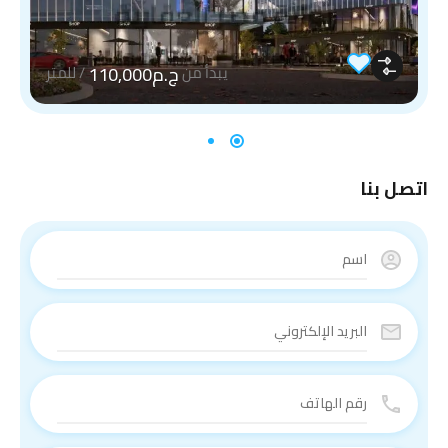
ج.م110,000
يبدأ من
/
للمتر
اتصل بنا