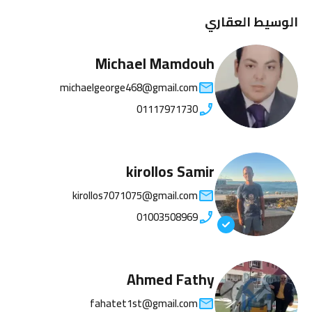
الوسيط العقاري
Michael Mamdouh
michaelgeorge468@gmail.com
01117971730
kirollos Samir
kirollos7071075@gmail.com
01003508969
Ahmed Fathy
fahatet1st@gmail.com