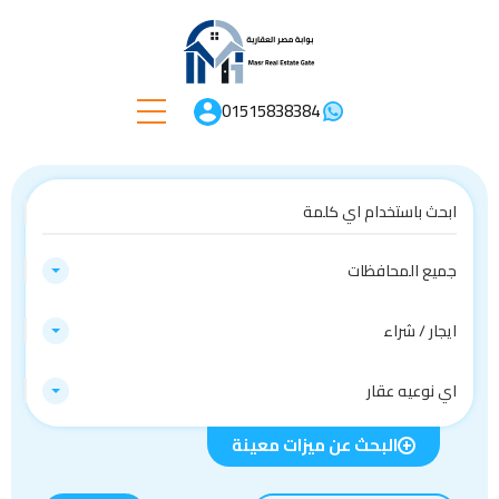
01515838384
جميع المحافظات
ايجار / شراء
اي نوعيه عقار
البحث عن ميزات معينة