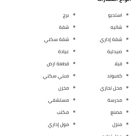
استديو
برج
شاليه
شقة
شقة إداري
شقة سكني
صيدلية
عيادة
فيلا
قطعة ارض
كمبوند
مبني سكني
محل تجاري
مخزن
مدرسة
مستشفي
مصنع
مكتب
منزل
مول إداري