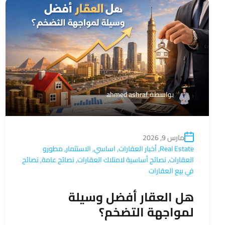
بواسطة
ahmed ashraf
مارس 9, 2026
Real Estate
,
أخبار العقارات
,
اساسي
,
الاستثمار
,
مطورو
العقارات
,
نصائح أساسية لامتلاك العقارات
,
نصائح عامة
,
نصائح
في بيع العقارات
هل العقار أفضل وسيلة
لمواجهة التضخم؟