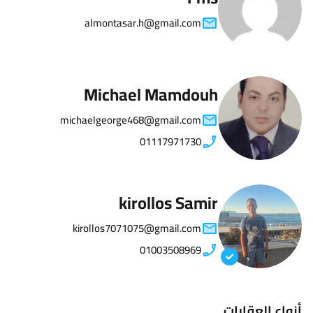
almontasar.h@gmail.com
Michael Mamdouh
michaelgeorge468@gmail.com
01117971730
kirollos Samir
kirollos7071075@gmail.com
01003508969
أنواع العقارات