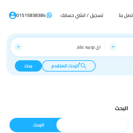
تصل بنا
تسجيل / انشي حسابك
01515838384
اي نوعيه عقار
البحث المتقدم
بحث
البحث
البحث