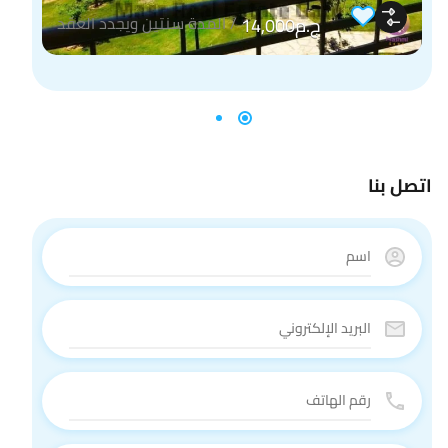
/
المدة سنتين ويجدد العقد
ج.م14,000
اتصل بنا