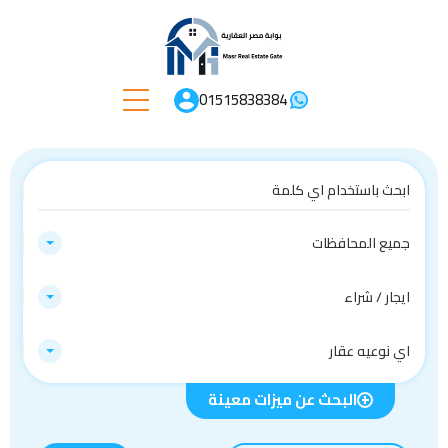
01515838384
جميع المحافظات
ايجار / شراء
اي نوعيه عقار
البحث عن ميزات معينة