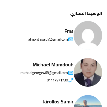
الوسيط العقاري
Fms
almontasar.h@gmail.com
Michael Mamdouh
michaelgeorge468@gmail.com
01117971730
kirollos Samir