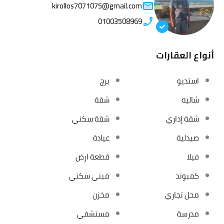
kirollos7071075@gmail.com
01003508969
أنواع العقارات
استديو
برج
شاليه
شقة
شقة إداري
شقة سكني
صيدلية
عيادة
فيلا
قطعة ارض
كمبوند
مبني سكني
محل تجاري
مخزن
مدرسة
مستشفي