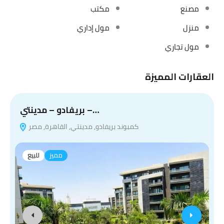
مصنع
مكتب
منزل
مول إداري
مول تجاري
العقارات المميزة
بريفادو – مدينتي –…
كمبوند بريفادو, مدينتي, القاهرة, مصر
مميز
للبيع