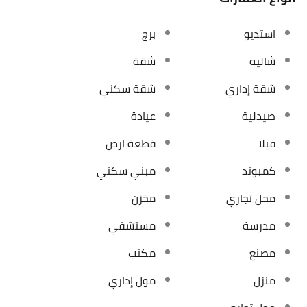
استديو
برج
شاليه
شقة
شقة إداري
شقة سكني
صيدلية
عيادة
فيلا
قطعة ارض
كمبوند
مبني سكني
محل تجاري
مخزن
مدرسة
مستشفي
مصنع
مكتب
منزل
مول إداري