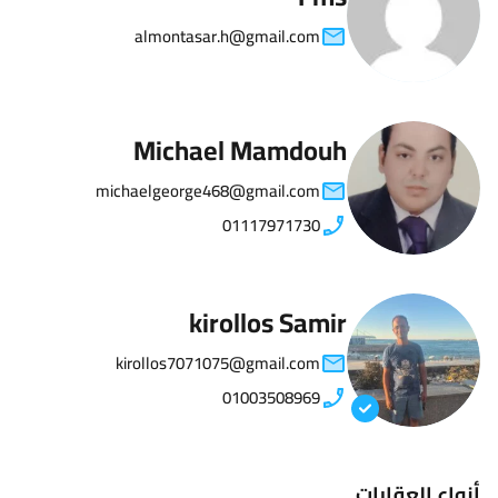
almontasar.h@gmail.com
Michael Mamdouh
michaelgeorge468@gmail.com
01117971730
kirollos Samir
kirollos7071075@gmail.com
01003508969
أنواع العقارات