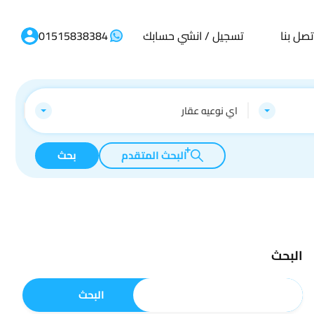
تصل بنا
تسجيل / انشي حسابك
01515838384
اي نوعيه عقار
البحث المتقدم
بحث
البحث
البحث