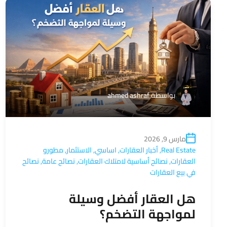
بواسطة
ahmed ashraf
مارس 9, 2026
Real Estate
,
أخبار العقارات
,
اساسي
,
الاستثمار
,
مطورو
العقارات
,
نصائح أساسية لامتلاك العقارات
,
نصائح عامة
,
نصائح
في بيع العقارات
هل العقار أفضل وسيلة
لمواجهة التضخم؟