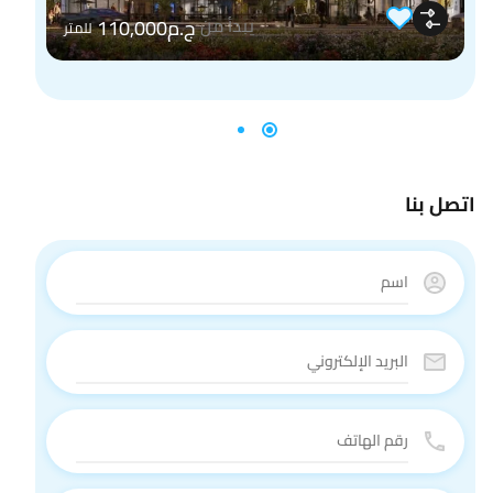
يبدأ من
ج.م110,000
للمتر
اتصل بنا