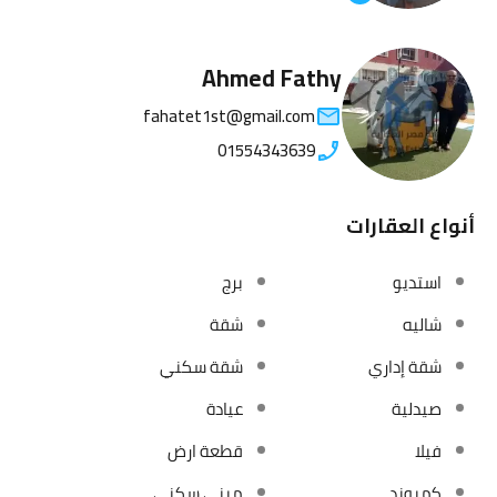
Ahmed Fathy
fahatet1st@gmail.com
01554343639
أنواع العقارات
استديو
برج
شاليه
شقة
شقة إداري
شقة سكني
صيدلية
عيادة
فيلا
قطعة ارض
كمبوند
مبني سكني