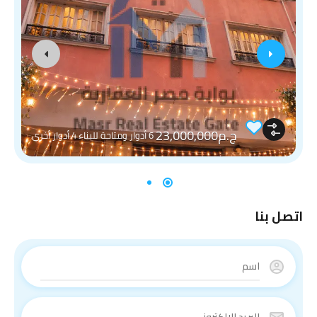
ج.م23,000,000
6 أدوار ومتاحة للبناء 4 أدوار أخري
اتصل بنا