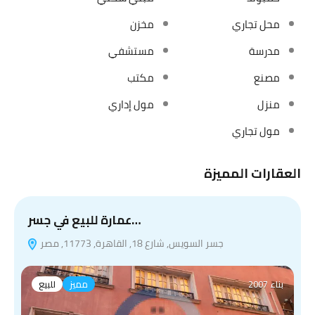
محل تجاري
مخزن
مدرسة
مستشفي
مصنع
مكتب
منزل
مول إداري
مول تجاري
العقارات المميزة
عمارة للبيع في جسر…
جسر السويس, شارع 18, القاهرة, 11773, مصر
بناء 2007
مميز
للبيع