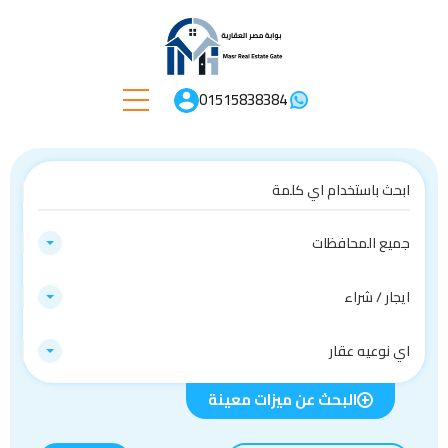
01515838384
جميع المحافظات
ايجار / شراء
اي نوعيه عقار
البحث عن ميزات معينة