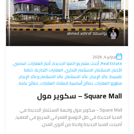
بواسطة
ahmed ashraf
فبراير 4, 2026
Real Estate
,
أحدث مشاريع المنيا الجديدة
,
أخبار العقارات
,
اساسي
,
الأخبار
,
الاستثمار
,
الاستثمار التجاري
,
العقارات التجارية
,
خطط
تقسيط
,
عائد الإيجار
,
عائد الاستثمار
,
عائد الاستثمار وعائد الإيجار
,
مطورو العقارات
,
نصائح أساسية لامتلاك العقارات
,
نصائح عامة
Square Mall – سكوير مول
Square Mall – سكوير مول واجهة الاستثمار الجديدة في
المنيا الجديدة في ظل التوسع العمراني السريع في الصعيد،
أصبحت المنيا الجديدة واحدة من أقوى المدن.