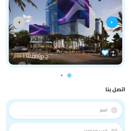
ج.م110,000
يبدأ من
للمتر
اتصل بنا