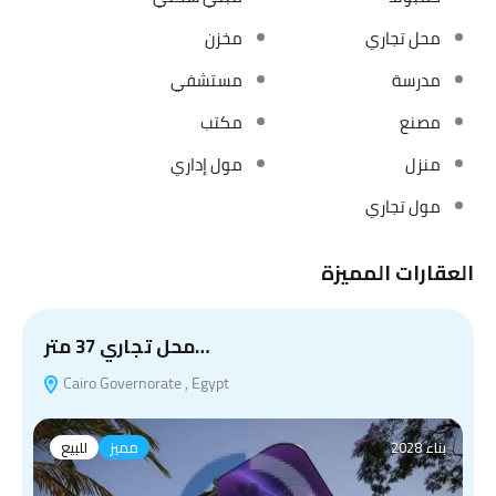
محل تجاري
مخزن
مدرسة
مستشفي
مصنع
مكتب
منزل
مول إداري
مول تجاري
العقارات المميزة
محل تجاري 37 متر…
Cairo Governorate , Egypt
بناء 2028
مميز
للبيع