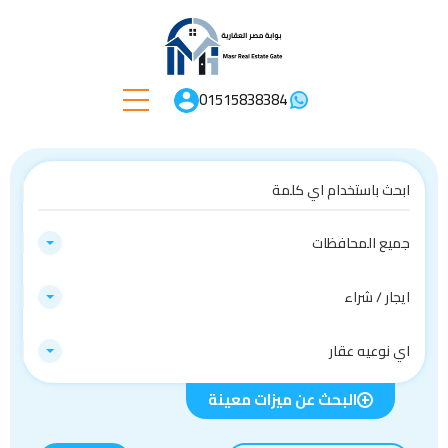
01515838384
جميع المحافظات
ايجار / شراء
اي نوعيه عقار
البحث عن ميزات معينة