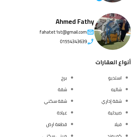
Ahmed Fathy
fahatet1st@gmail.com
01554343639
أنواع العقارات
استديو
برج
شاليه
شقة
شقة إداري
شقة سكني
صيدلية
عيادة
فيلا
قطعة ارض
كمبوند
مبني سكني