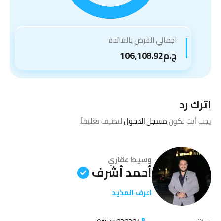
اجمالي القرض بالفائدة
ج.م106,108.92
اترك رد
يجب أنت تكون
مسجل الدخول
لتضيف تعليقاً.
وسيط عقاري
أحمد أشرف
اعرف المذيد