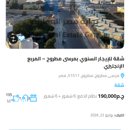
شقة للإيجار السنوي بمرسى مطروح – المربع
الإنجليزي
مرسى مطروح, مطروح, 51511, مصر
شقة
ج.م190,000
135
نظام الدفع: 6 شهور + 6 شهور
1
3
M²
اضيف:
يونيو 22, 2026