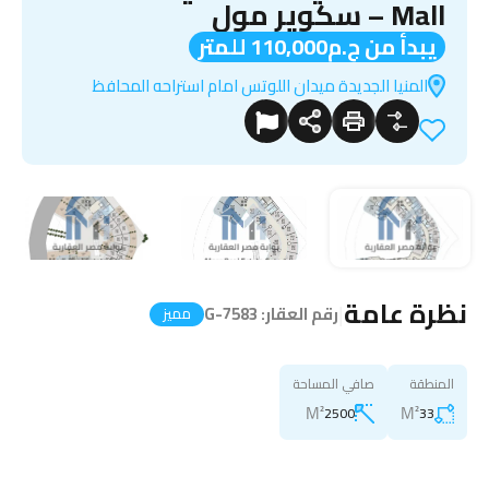
Mall – سكوير مول
يبدأ من ج.م110,000 للمتر
المنيا الجديدة ميدان اللوتس امام استراحه المحافظ
نظرة عامة
|
رقم العقار:
G-7583
مميز
المنطقة
صافي المساحة
M²
M²
2500
33