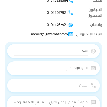
مكتب
01515838384
التليفون
01011467521
المحمول
واتساب
01011467521
البريد الإلكتروني
ahmed@gatemasr.com