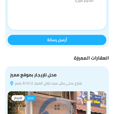
أرسل رسالة
العقارات المميزة
ي
محل للإيجار بموقع مميز
شارع عدلى يكن, سيد جلال, المنيا, 61512, مصر
مميز
للايجار