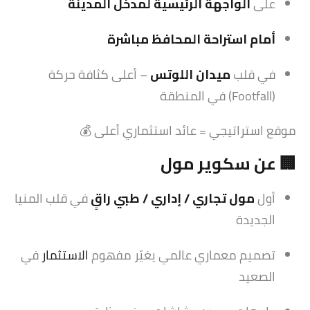
على
الواجهة الرئيسية لمدخل المدينة
أمام استراحة المحافظ مباشرة
في قلب
ميدان اللوتس
– أعلى كثافة حركة
(Footfall) في المنطقة
موقع استراتيجي = عائد استثماري أعلى 💰
🏢 عن سكوير مول
أول
مول تجاري / إداري / طبي راقٍ
في قلب المنيا
الجديدة
تصميم معماري عالمي يغيّر مفهوم
الاستثمار
في
الصعيد