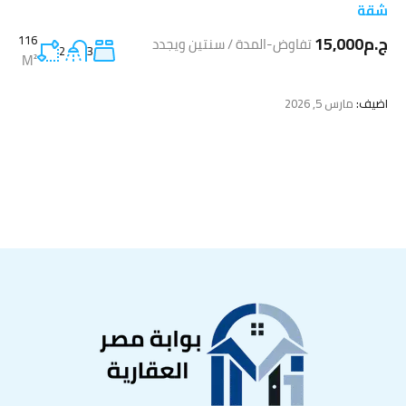
شقة
ج.م15,000
116
تفاوض-المدة / سنتين ويجدد
2
3
M²
اضيف:
مارس 5, 2026