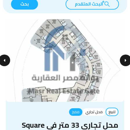
البحث المتقدم
بحث
للبيع
محل تجاري
مميز
محل تجاري 33 متر في Square