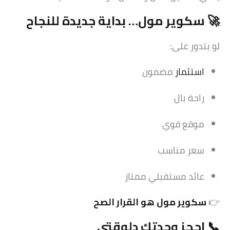
🚀 سكوير مول… بداية جديدة للنجاح
لو بتدور على:
استثمار
مضمون
راحة بال
موقع قوي
سعر مناسب
عائد مستقبلي ممتاز
👉
سكوير مول هو القرار الصح
📞 احجز وحدتك دلوقتي