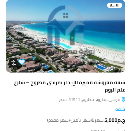
للايجار
شقة مفروشة مميزة للإيجار بمرسى مطروح – شارع
علم الروم
مرسى مطروح, مطروح, 51511, مصر
شقة
ج.م5,000
شهريا(شهر تأمين+شهر مقدم)