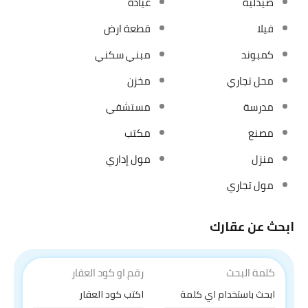
صيدلية
عيادة
فيلا
قطعة ارض
كمبوند
مبني سكني
محل تجاري
مخزن
مدرسة
مستشفي
مصنع
مكتب
منزل
مول إداري
مول تجاري
ابحث عن عقارك
كلمة البحث
رقم او كود العقار