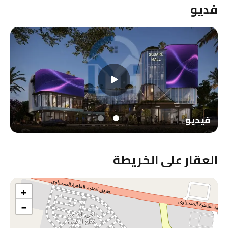
فديو
فيديو
العقار على الخريطة
+
−