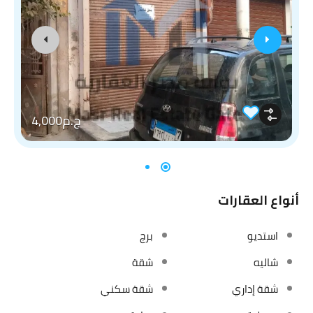
ج.م4,000
أنواع العقارات
استديو
برج
شاليه
شقة
شقة إداري
شقة سكني