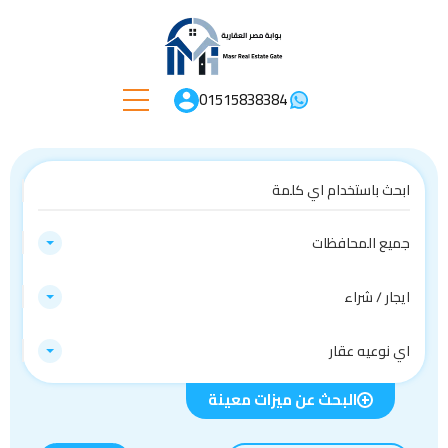
01515838384
جميع المحافظات
ايجار / شراء
اي نوعيه عقار
البحث عن ميزات معينة