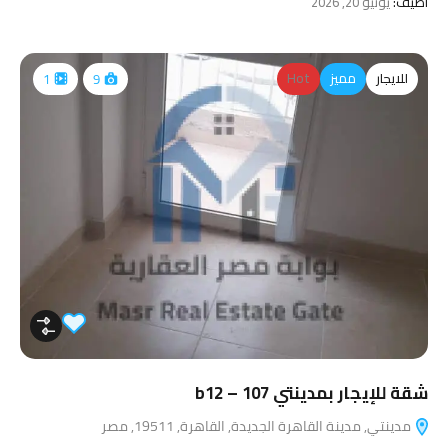
اضيف:
يونيو 20, 2026
للايجار
مميز
Hot
1
9
شقة للإيجار بمدينتي 107 – b12
مدينتي, مدينة القاهرة الجديدة, القاهرة, 19511, مصر