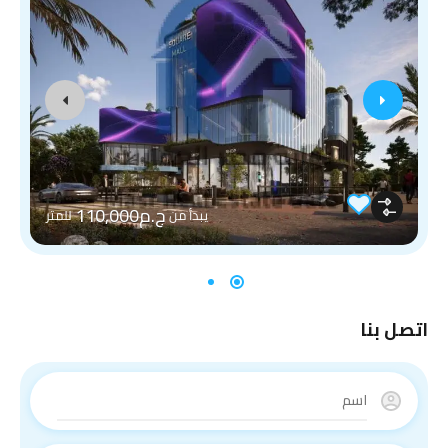
ج.م110,000
يبدأ من
للمتر
اتصل بنا