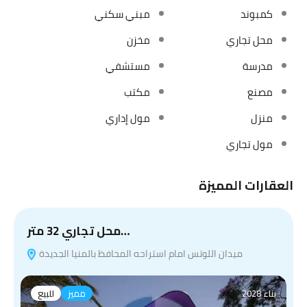
كمبوند
مبني سكني
محل تجاري
مخزن
مدرسة
مستشفي
مصنع
مكتب
منزل
مول إداري
مول تجاري
العقارات المميزة
محل تجاري 32 متر…
ميدان اللوتس امام استراحه المحافظ بالمنيا الجديدة
بناء 2028
مميز
للبيع