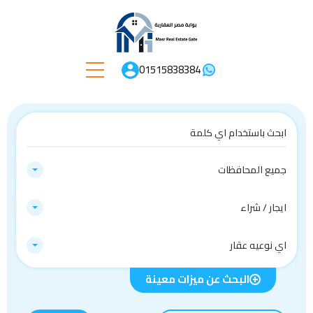
01515838384
جميع المحافظات
ايجار / شراء
اي نوعيه عقار
البحث عن ميزات معينة