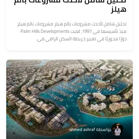
هيلز
تحليل شامل لأحدث مشروعات بالم هيلز مشروعات بالم هيلز
منذ تأسيسها في 1997، لعبت Palm Hills Developments
دورًا محوريًا في تغيير خريطة السكن الراقي في.
بواسطة
ahmed ashraf