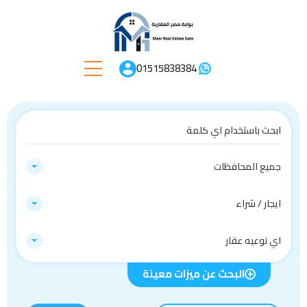
01515838384
جميع المحافظات
ايجار / شراء
اي نوعيه عقار
البحث عن ميزات معينة