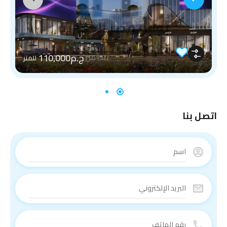
ج.م110,000
يبدأ من
للمتر
اتصل بنا