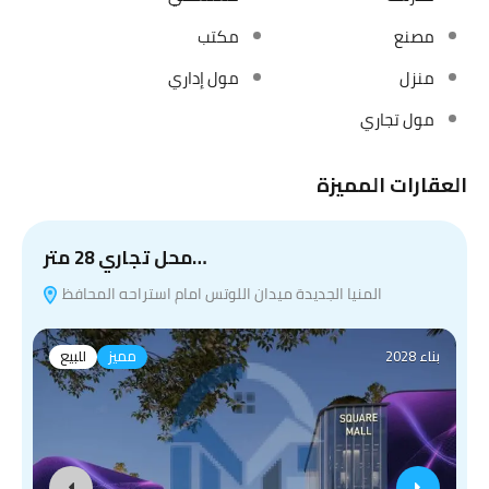
مصنع
مكتب
منزل
مول إداري
مول تجاري
العقارات المميزة
محل تجاري 28 متر…
المنيا الجديدة ميدان اللوتس امام استراحه المحافظ
بناء 2028
مميز
للبيع