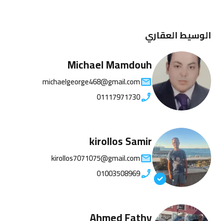
الوسيط العقاري
Michael Mamdouh
michaelgeorge468@gmail.com
01117971730
kirollos Samir
kirollos7071075@gmail.com
01003508969
Ahmed Fathy