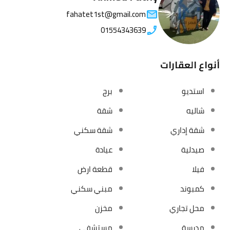
fahatet1st@gmail.com
01554343639
أنواع العقارات
استديو
برج
شاليه
شقة
شقة إداري
شقة سكني
صيدلية
عيادة
فيلا
قطعة ارض
كمبوند
مبني سكني
محل تجاري
مخزن
مدرسة
مستشفي