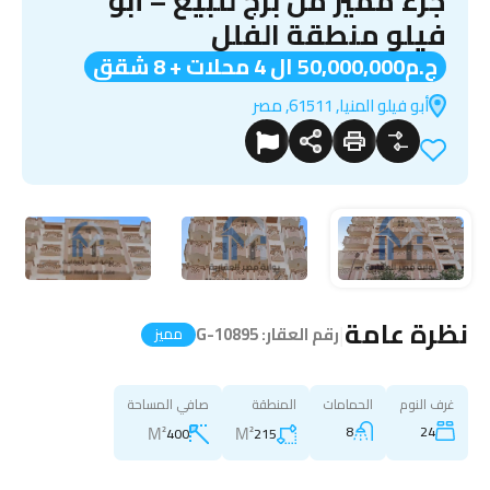
جزء مميز من برج للبيع – أبو
فيلو منطقة الفلل
ج.م50,000,000 ال 4 محلات + 8 شقق
أبو فيلو المنيا, 61511, مصر
نظرة عامة
|
رقم العقار:
G-10895
مميز
غرف النوم
الحمامات
المنطقة
صافي المساحة
M²
M²
8
24
400
215