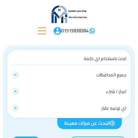
01515838384
جميع المحافظات
ايجار / شراء
اي نوعيه عقار
البحث عن ميزات معينة