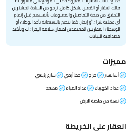
جميع بيانات العقارات المعروضة على الموقع هي مسؤولية
مالك العقار أو المُعلن بشكل كامل. نرجو من السادة المشترين
التحقق من صحة التفاصيل والمعلومات بأنفسهم قبل إتمام
أي عملية شراء أو إيجار. كما ننصح بالاستعانة بأحد الوكلاء أو
الوسطاء العقاريين المعتمدين لضمان سلامة الإجراءات وتأكيد
مصداقية البيانات.
مميزات
أسانسير
جراج
خط أرضي
شارع رئيسي
عداد الكهرباء
عداد المياه
مصعد
نسبة من ملكية الارض
العقار على الخريطة