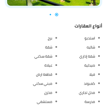
أنواع العقارات
استديو
برج
شاليه
شقة
شقة إداري
شقة سكني
صيدلية
عيادة
فيلا
قطعة ارض
كمبوند
مبني سكني
محل تجاري
مخزن
مدرسة
مستشفي