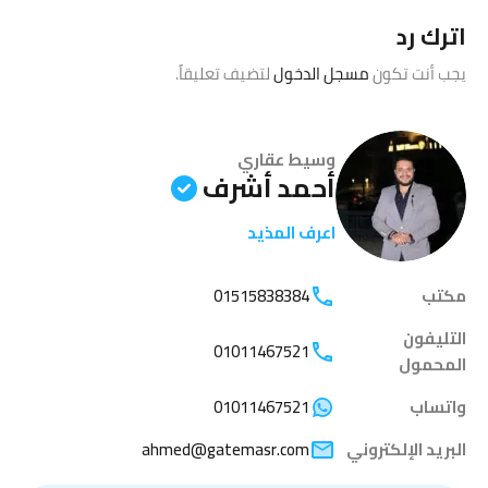
اترك رد
يجب أنت تكون
مسجل الدخول
لتضيف تعليقاً.
وسيط عقاري
أحمد أشرف
اعرف المذيد
مكتب
01515838384
التليفون
01011467521
المحمول
واتساب
01011467521
البريد الإلكتروني
ahmed@gatemasr.com