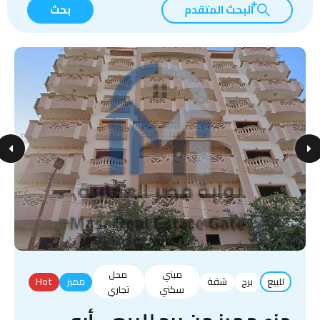
البحث المتقدم
بحث
مبني
محل
للبيع
برج
شقة
مميز
Hot
سكني
تجاري