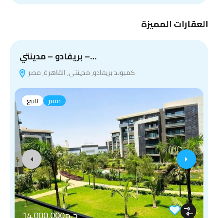
العقارات المميزة
بريفادو – مدينتي –…
كمبوند بريفادو, مدينتي, القاهرة, مصر
مميز
للبيع
ج.م14,000,000