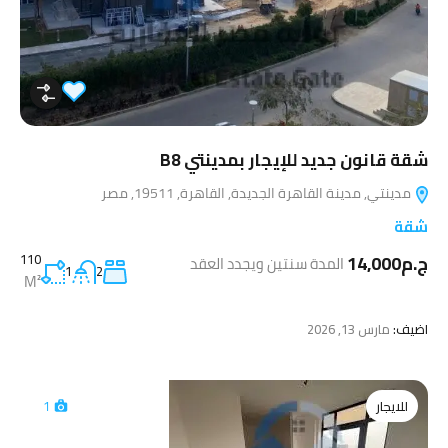
شقة قانون جديد للإيجار بمدينتي B8
مدينتي, مدينة القاهرة الجديدة, القاهرة, 19511, مصر
شقة
ج.م14,000
110
المدة سنتين ويجدد العقد
1
2
M²
اضيف:
مارس 13, 2026
للايجار
1