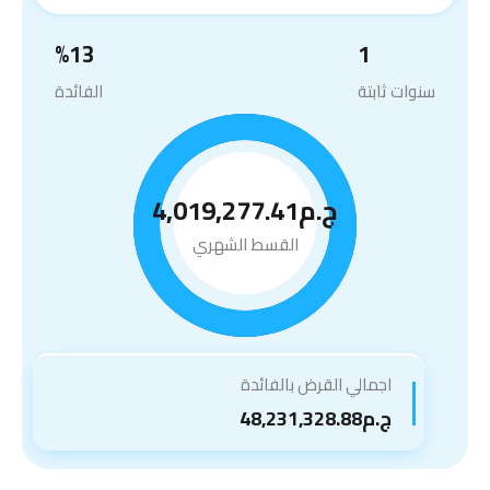
%
13
1
سنوات ثابتة
الفائدة
ج.م4,019,277.41
القسط الشهري
اجمالي القرض بالفائدة
ج.م48,231,328.88