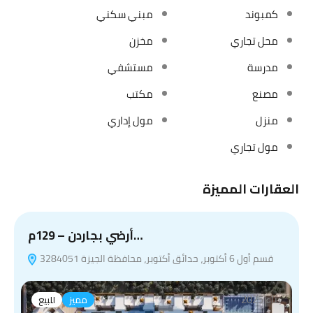
كمبوند
مبني سكني
محل تجاري
مخزن
مدرسة
مستشفي
مصنع
مكتب
منزل
مول إداري
مول تجاري
العقارات المميزة
أرضي بجاردن – 129م…
قسم أول 6 أكتوبر، حدائق أكتوبر، محافظة الجيزة 3284051
بناء 2025
مميز
للبيع