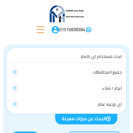
01515838384
جميع المحافظات
ايجار / شراء
اي نوعيه عقار
البحث عن ميزات معينة