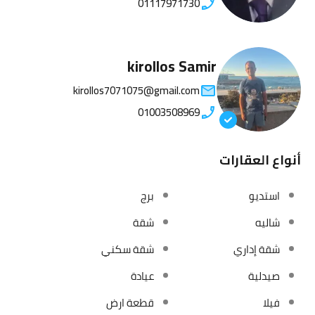
01117971730
kirollos Samir
kirollos7071075@gmail.com
01003508969
أنواع العقارات
استديو
برج
شاليه
شقة
شقة إداري
شقة سكني
صيدلية
عيادة
فيلا
قطعة ارض