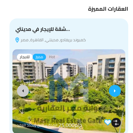
العقارات المميزة
شقة للإيجار في مدينتي…
كمبوند بريفادو, مدينتي, القاهرة, مصر
Hot
مميز
للايجار
ج.م25,000
المدة سنتين ويجدد العقد