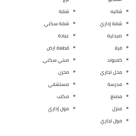
شاليه
شقة
شقة إداري
شقة سكني
صيدلية
عيادة
فيلا
قطعة ارض
كمبوند
مبني سكني
محل تجاري
مخزن
مدرسة
مستشفي
مصنع
مكتب
منزل
مول إداري
مول تجاري