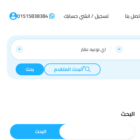
تصل بنا
تسجيل / انشي حسابك
01515838384
اي نوعيه عقار
البحث المتقدم
بحث
البحث
البحث