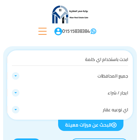
01515838384
جميع المحافظات
ايجار / شراء
اي نوعيه عقار
البحث عن ميزات معينة