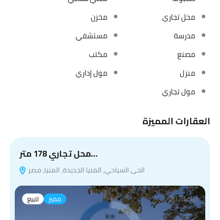
محل تجاري
مخزن
مدرسة
مستشفي
مصنع
مكتب
منزل
مول إداري
مول تجاري
العقارات المميزة
محل تجاري 178 متر…
الحى السياحي, المنيا الجديدة, المنيا, مصر
بناء 2028
مميز
للبيع