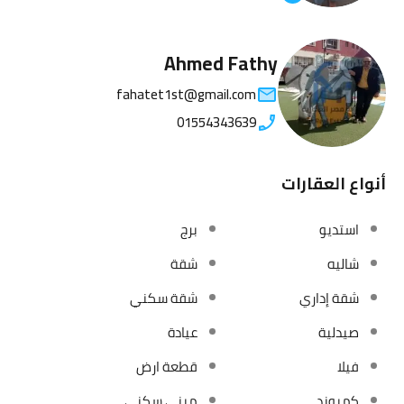
Ahmed Fathy
fahatet1st@gmail.com
01554343639
أنواع العقارات
استديو
برج
شاليه
شقة
شقة إداري
شقة سكني
صيدلية
عيادة
فيلا
قطعة ارض
كمبوند
مبني سكني