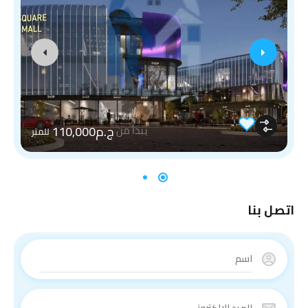
ج.م110,000
يبدأ من
للمتر
اتصل بنا